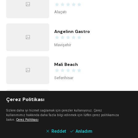
Alaçatı
Angelinn Gastro
Mavişehir
Mali Beach
Seferihisar
Gipfeli
Çerez Politikası
Alsancak
Sizlere daha iyi hizmet sağlamak için çerezler kullanıyoruz. Çerez
kullanımımız hakkında daha fazla bilgi edinmek için lütfen çerez politikamıza
bakın.
Çerez Politikası
Daft Coffee
Reddet
Anladım