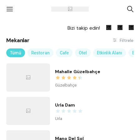
'
A
Bizi takip edin!
Mekanlar
Filtrele
Tümü
Restoran
Cafe
Otel
Etkinlik Alanı
Eğl
Mahalle Güzelbahçe
Güzelbahçe
Urla Dam
Urla
Mano Del Sol