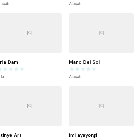
laçatı
Alaçatı
rla Dam
Mano Del Sol
rla
Alaçatı
stinye Art
imi ayayorgi