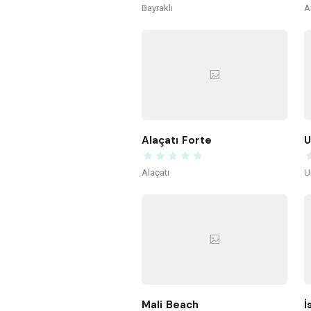
Bayraklı
A
Alaçatı Forte
U
Alaçatı
U
Mali Beach
İ