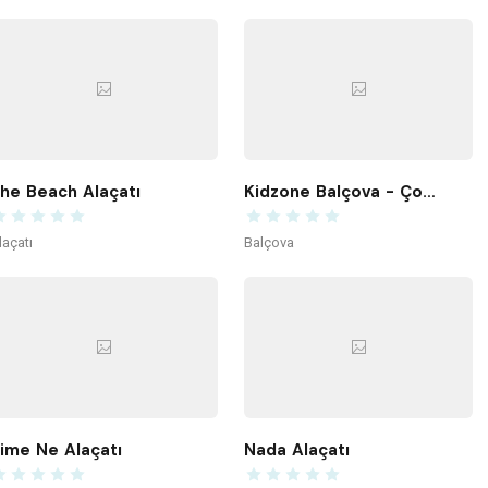
he Beach Alaçatı
Kidzone Balçova - Çocuk Gelişim ve Aktivite Merkezi
laçatı
Balçova
ime Ne Alaçatı
Nada Alaçatı