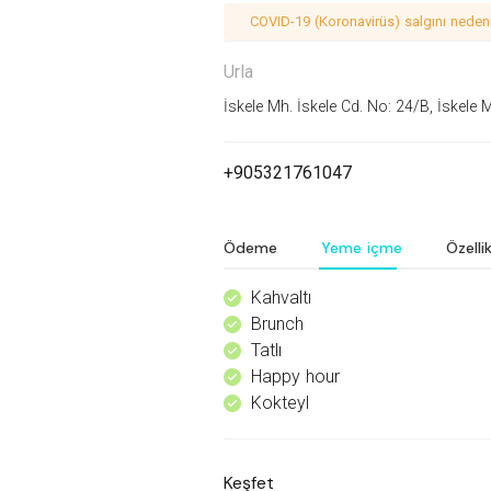
COVID-19 (Koronavirüs) salgını nedeniy
Urla
İskele Mh. İskele Cd. No: 24/B, İskele 
+905321761047
Ödeme
Yeme içme
Özellik
Kahvaltı
^
Brunch
^
Tatlı
^
Happy hour
^
Kokteyl
^
Keşfet