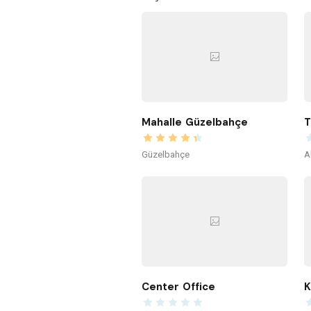
Mahalle Güzelbahçe
T
Güzelbahçe
A
Center Office
K