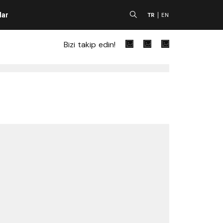
lar
A
TR
EN
Bizi takip edin!