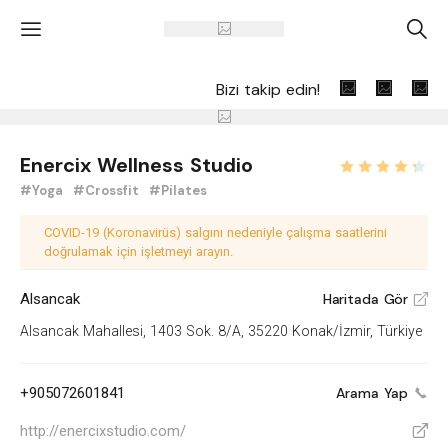
'
A
Bizi takip edin!
Enercix Wellness Studio
#Yoga
#Crossfit
#Pilates
COVID-19 (Koronavirüs) salgını nedeniyle çalışma saatlerini
doğrulamak için işletmeyi arayın.
Alsancak
Haritada Gör
V
Alsancak Mahallesi, 1403 Sok. 8/A, 35220 Konak/İzmir, Türkiye
+905072601841
Arama Yap
http://enercixstudio.com/
V