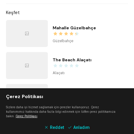
Keşfet
Mahalle Güzelbahçe
Güzelbahçe
The Beach Alaçatı
Alaçatı
Kidzone Balçova - Çocuk Gelişim ve Aktivite Merkezi
Çerez Politikası
Balçova
Sizlere daha iyi hizmet sağlamak için çerezler kullanıyoruz. Çerez
kullanımımız hakkında daha fazla bilgi edinmek için lütfen çerez politikamıza
bakın.
Çerez Politikası
Center Office
Reddet
Anladım