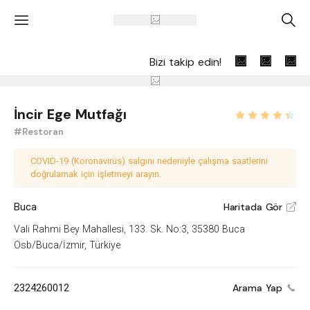
'
A
Bizi takip edin!
İncir Ege Mutfağı
#Restoran
COVID-19 (Koronavirüs) salgını nedeniyle çalışma saatlerini
doğrulamak için işletmeyi arayın.
Buca
Haritada Gör
V
Vali Rahmi Bey Mahallesi, 133. Sk. No:3, 35380 Buca
Osb/Buca/İzmir, Türkiye
2324260012
Arama Yap