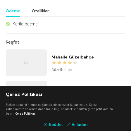
Ödeme
Özellikler
Kartla ödeme
^
Keşfet
Mahalle Güzelbahçe
Güzelbahçe
The Beach Alaçatı
Çerez Politikası
Alaçatı
Sizlere daha iyi hizmet sağlamak için çerezler kullanıyoruz. Çerez
kullanımımız hakkında daha fazla bilgi edinmek için lütfen çerez politikamıza
bakın.
Çerez Politikası
Kidzone Balçova - Çocuk Gelişim ve Aktivite Merkezi
Reddet
Anladım