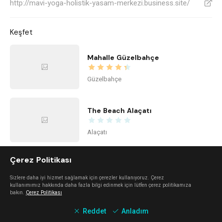
http://mavi-yoga-holistik-yasam-merkezi.business.site/
V
Keşfet
Mahalle Güzelbahçe
Güzelbahçe
The Beach Alaçatı
Alaçatı
Çerez Politikası
Kidzone Balçova - Çocuk Gelişim ve Aktivite Merkezi
Sizlere daha iyi hizmet sağlamak için çerezler kullanıyoruz. Çerez
Balçova
kullanımımız hakkında daha fazla bilgi edinmek için lütfen çerez politikamıza
bakın.
Çerez Politikası
Reddet
Anladım
Center Office