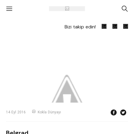
'
A
Bizi takip edin!
14 Eyl 2016
Kokla Dünyayı
Belgrad