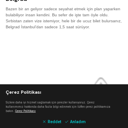
Bazen bir an geliyor sadece seyahat etmek için plan yaparken
bulabiliyor insan kendini. Bu sefer de işte tam öyle oldu.
Sırbistan zaten vize istemiyor, hele bir de ucuz bilet bulursanız,
Belgrad İstanbul’dan sadece 1,5 saat sürüyor.
Çerez Politikası
Sizlere daha iyi hizmet sağlamak için çerezler kullanıyoruz. Çerez
kullanımımız hakkında daha fazla bilgi edinmek için lütfen çerez politikamıza
bakın.
Çerez Politikası
Reddet
Anladım