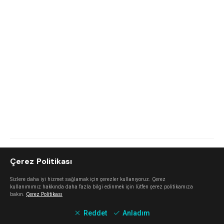
Mechanical Rooster'la Şubat ayında yaptığımız röportajı
Çerez Politikası
okumak için
tıklayın
.
Mechanical Rooster'ı
Spotify
,
YouTube
ve
Instagram
'dan takip
Sizlere daha iyi hizmet sağlamak için çerezler kullanıyoruz. Çerez
kullanımımız hakkında daha fazla bilgi edinmek için lütfen çerez politikamıza
edebilirsiniz.
bakın.
Çerez Politikası
Reddet
Anladım