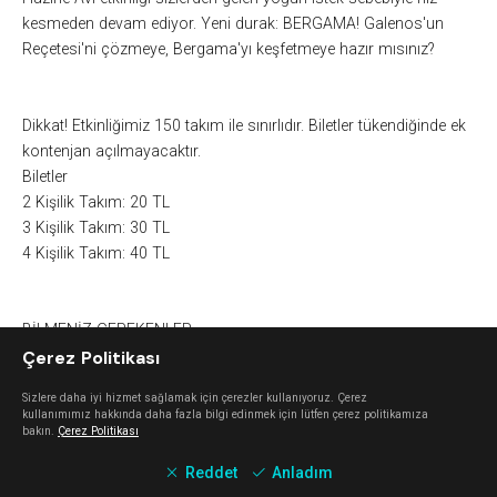
kesmeden devam ediyor. Yeni durak: BERGAMA!
Galenos'un
Reçetesi'ni çözmeye, Bergama'yı keşfetmeye hazır mısınız?
Dikkat! Etkinliğimiz 150 takım ile sınırlıdır. Biletler tükendiğinde ek
kontenjan açılmayacaktır.
Biletler
2 Kişilik Takım: 20 TL
3 Kişilik Takım: 30 TL
4 Kişilik Takım: 40 TL
BİLMENİZ GEREKENLER
Çerez Politikası
Etkinliğe takım olarak gelmezsen kabul etmiyoruz.
Takımınızı 2-3-4 kişiden oluşturabilirsin, güçlü bir takım kurmak
Sizlere daha iyi hizmet sağlamak için çerezler kullanıyoruz. Çerez
için farklı mesleklerden kişiler bulmanı tavsiye ederiz.
kullanımımız hakkında daha fazla bilgi edinmek için lütfen çerez politikamıza
Takım olarak 1 bilet alman bizim için yeterli.
bakın.
Çerez Politikası
18 yaşından küçüksen, ailenden birileri de yanında olsun.
Reddet
Anladım
Biletleri yalnızca Biletino sitesinden online olarak satın alabilirsin.