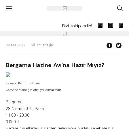
'
A
Bizi takip edin!
09 Nis 2019
Otuzbeşlik
Bergama Hazine Avı'na Hazır Mıyız?
Kaynak: Kentimiz İzmir
Görselde etkinliğin afişi yer almaktadır.
Bergama
28 Nisan 2019, Pazar
11.00 - 20.00
3.000 TL
Hazine Avı etkinliği sizlerden gelen yoğun istek sebebiyle hız