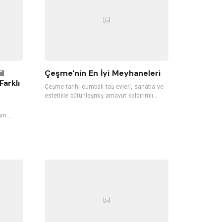
çok yerli ve yabancı turisti ağırlıyor.
il
Çeşme'nin En İyi Meyhaneleri
Farklı
Çeşme tarihi cumbalı taş evleri, sanatla ve
estetikle bütünleşmiş arnavut kaldırımlı
sokakları, rüzgarı, plajları ile Ege’nin en
sevilen tatil noktalarından biri. Damla sakızı
am.
ağaçlarının da yetiştiği Çeşme,
her gün
meyhaneleriyle de oldukça ünlü. İçkinizi
ister denizle ve kumlarla temas ederek
 içeyiz.
yudumlayın, ister yeni nesil bir meyhanede
 da
farklı gastronomik lezzetleri deneyin.
etik
Çeşme'deki en güzel meyhanelerini sizin
bizi
için listeledik.
til
tatilde
tatil
i