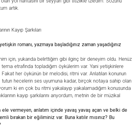
 olan yol haritasını bir seyyah gibi titizlikle izledim. Sözünü
tum artık.
rının Kayıp Şarkıları
a yetişkin romanı, yazmaya başladığınız zaman yaşadığınız
m için, yukarıda belirttiğim gibi ilginç bir deneyim oldu. Henüz
 tema etrafında topladığım öykülerim var. Yani yetişkinlere
Fakat her öykünün bir melodisi, ritmi var. Anlatılan konunun
n tutun hecelerin ses uyumuna kadar, birçok notaya sahip olan
ıyorum ki en çok bu ritmi yakalayıp yakalamadığım konusunda
arının kayıp şarkılarını arıyordum, metnin de bir müzikal
da ele vermeyen, anlatım içinde yavaş yavaş açan ve belki de
emli bırakan bir eğiliminiz var. Buna katılır mısınız? Bu
?