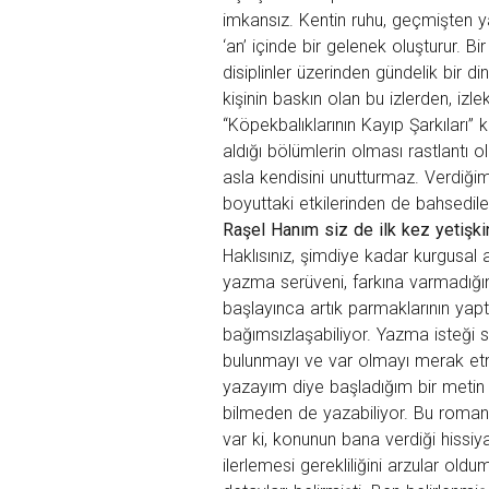
imkansız. Kentin ruhu, geçmişten y
‘an’ içinde bir gelenek oluşturur. 
disiplinler üzerinden gündelik bir 
kişinin baskın olan bu izlerden, iz
“Köpekbalıklarının Kayıp Şarkıları”
aldığı bölümlerin olması rastlantı 
asla kendisini unutturmaz. Verdiği
boyuttaki etkilerinden de bahsedileb
Raşel Hanım siz de ilk kez yetişki
Haklısınız, şimdiye kadar kurgusa
yazma serüveni, farkına varmadığın
başlayınca artık parmaklarının yaptı
bağımsızlaşabiliyor. Yazma isteği s
bulunmayı ve var olmayı merak etme
yazayım diye başladığım bir metin 
bilmeden de yazabiliyor. Bu roman 
var ki, konunun bana verdiği hissiy
ilerlemesi gerekliliğini arzular ol