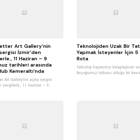
etter Art Gallery’nin
Teknolojiden Uzak Bir Tat
 sergisi İzmir’den
Yapmak İsteyenler İçin 5 
erle., 11 Haziran – 9
Rota
z tarihleri arasında
Teknoloji hayatımızı kolaylaştıran ve
ub Kemeraltı’nda
birçoğumuz tutkunu olduğu bir kavr
Teknolojinin bize sunduğu ürünleri 
r Art Gallery’nin açılış sergisi
istisnasız olarak kullanıyoruz. Sürekli olarak
n sevgilerle., 11 Haziran – 9
bilgisayarlar ve akıllı telefonlar ile iç
2022 tarihleri arasında GoyaHub’ın
Ancak bu durum fayda kadar zarara
liğinde gerçekleşiyor.
sebep oluyor. Sürekli olarak bir many
alana maruz kalıyoruz ve bu durum 
farklı bir ruh halinin içerisine sokuyor. Ta
dönemleriniz geldiğinde çıkacağınız 
teknolojiden uzak, doğa ile iç içe bir 
yapmayı düşünebilirsiniz. Web sites
üzerinden ucuz uçak bileti