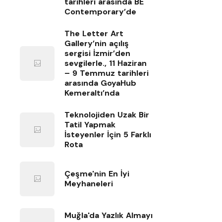
tarihleri arasında BE
Contemporary’de
The Letter Art
Gallery’nin açılış
sergisi İzmir’den
sevgilerle., 11 Haziran
– 9 Temmuz tarihleri
arasında GoyaHub
Kemeraltı’nda
Teknolojiden Uzak Bir
Tatil Yapmak
İsteyenler İçin 5 Farklı
Rota
Çeşme'nin En İyi
Meyhaneleri
Muğla'da Yazlık Almayı