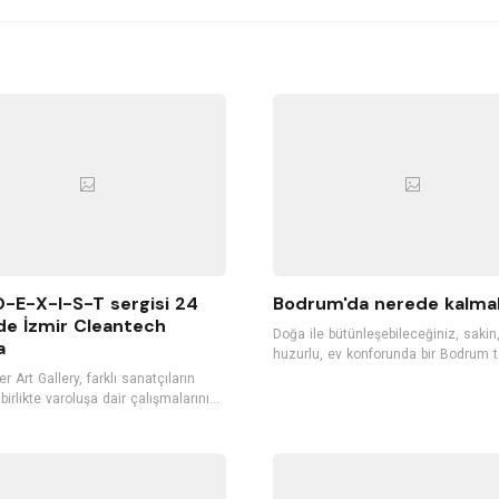
-E-X-I-S-T sergisi 24
Bodrum'da nerede kalmal
de İzmir Cleantech
Doğa ile bütünleşebileceğiniz, sakin
a
huzurlu, ev konforunda bir Bodrum ta
düşlüyorsanız, Bodrum ile özdeşleşm
r Art Gallery, farklı sanatçıların
butik otellerini tercih edebilirsiniz.
birlikte varoluşa dair çalışmalarınıE-
Konuklarını kendi misafirleri gibi ağı
I-S-T sergisi kapsamında, 24
kişiye özel hizmet veren bu butik ote
 itibaren İzmir’de Cleantech Hub’ta
tatilinizi daha keyifli hale getirecek.
erlerle buluşturacak.
Bodrum'un hizmet kalitesiyle öne ç
butik otellerini listeledik. İyi tatiller...