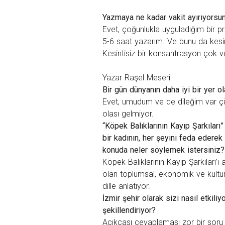
Yazmaya ne kadar vakit ayırıyorsun
Evet, çoğunlukla uyguladığım bir 
5-6 saat yazarım. Ve bunu da kesi
Kesintisiz bir konsantrasyon çok ve
Yazar Raşel Meseri
Bir gün dünyanın daha iyi bir yer 
Evet, umudum ve de dileğim var çün
olası gelmiyor.
“Köpek Balıklarının Kayıp Şarkıları
bir kadının, her şeyini feda ederek
konuda neler söylemek istersiniz?
Köpek Balıklarının Kayıp Şarkıları’ı 
olan toplumsal, ekonomik ve kültüre
dille anlatıyor.
İzmir şehir olarak sizi nasıl etkiliyo
şekillendiriyor?
Açıkçası cevaplaması zor bir soru