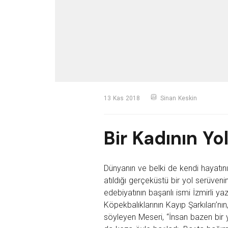
13 Kas 2018
Sinan Keskin
Bir Kadının Yo
Dünyanın ve belki de kendi hayatını
atıldığı gerçeküstü bir yol serüveni
edebiyatının başarılı ismi İzmirli ya
Köpekbalıklarının Kayıp Şarkıları’n
söyleyen Meseri, “İnsan bazen bir