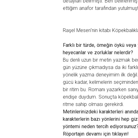
detayları belirmişti. Ben belirlenmiş
ettiğim anafor tarafından yutulmuş
Raşel Meseri'nin kitabı Köpekbalıkla
Farklı bir türde, örneğin öykü vey
heyecanlar ve zorluklar nelerdir?
Bu denli uzun bir metin yazmak beni
gün yüzüne çıkmadıysa da iki farklı
yönelik yazma deneyimim ilk değil. 
gücü kadar, kelimelerin seçiminde
bir ritim bu. Romanı yazarken san
endişe duydum. Sonuçta köpekbalıkl
ritme sahip olması gerekirdi.
Metinlerinizdeki karakterleri anın
karakterlerin bazı yönlerini hep giz
yöntemi neden tercih ediyorsunuz
Röportajın devamı için
tıklayın!