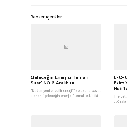
Benzer içerikler
Geleceğin Enerjisi Temalı
E-C-O
Sust'INO 6 Aralık'ta
Ekim’
Hub't
“Neden yenilenebilir enerji?” sorusuna cevap
aranan “geleceğin enerjisi” temalı etkinlikte
The Lette
katılımcılar yenilenebilir enerjinin yeri ve
doğayla 
önemini konuşurken, bu enerjilerin
C-O-E-X-
verimliliğini ve diğer enerji kaynaklarından
Ekim’den
farkını tartışarak, yenilenebilir enerjinin
sanatsev
Türkiye ve Dünyadaki kullanımı hakkında
bilgi alacak.