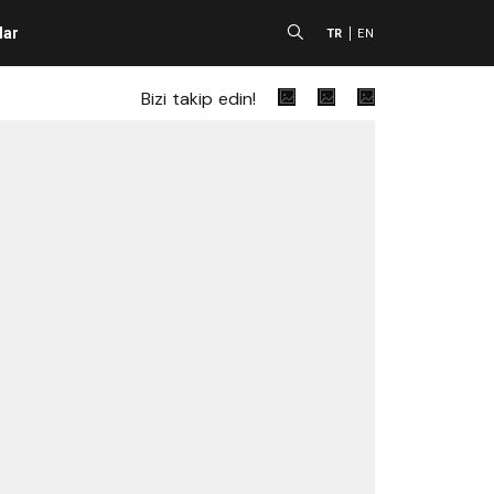
lar
A
TR
EN
Bizi takip edin!