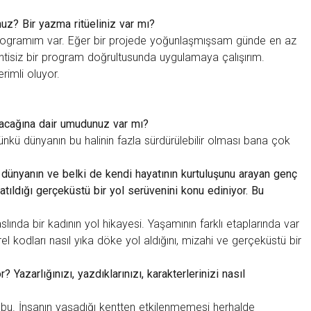
uz? Bir yazma ritüeliniz var mı?
programım var. Eğer bir projede yoğunlaşmışsam günde en az
ntisiz bir program doğrultusunda uygulamaya çalışırım.
rimli oluyor.
olacağına dair umudunuz var mı?
kü dünyanın bu halinin fazla sürdürülebilir olması bana çok
” dünyanın ve belki de kendi hayatının kurtuluşunu arayan genç
 atıldığı gerçeküstü bir yol serüvenini konu ediniyor. Bu
aslında bir kadının yol hikayesi. Yaşamının farklı etaplarında var
l kodları nasıl yıka döke yol aldığını, mizahi ve gerçeküstü bir
r? Yazarlığınızı, yazdıklarınızı, karakterlerinizi nasıl
 bu. İnsanın yaşadığı kentten etkilenmemesi herhalde