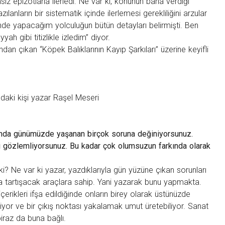
z epizotlarla ilerledi. Ne var ki, konunun bana verdiği
lanların bir sistematik içinde ilerlemesi gerekliliğini arzular
nde yapacağım yolculuğun bütün detayları belirmişti. Ben
yyah gibi titizlikle izledim” diyor.
ından çıkan “Köpek Balıklarının Kayıp Şarkıları” üzerine keyifli
ndaki kişi yazar Raşel Meseri
rı”nda günümüzde yaşanan birçok soruna değiniyorsunuz.
yi gözlemliyorsunuz. Bu kadar çok olumsuzun farkında olarak
 ki? Ne var ki yazar, yazdıklarıyla gün yüzüne çıkan sorunları
 tartışacak araçlara sahip. Yani yazarak bunu yapmakta.
içerikleri ifşa edildiğinde onların birey olarak üstünüzde
iyor ve bir çıkış noktası yakalamak umut üretebiliyor. Sanat
raz da buna bağlı.