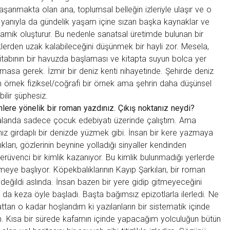
aşanmakta olan ana, toplumsal belleğin izleriyle ulaşır ve o
Bir yanıyla da gündelik yaşam içine sızan başka kaynaklar ve
dinamik oluşturur. Bu nedenle sanatsal üretimde bulunan bir
leklerden uzak kalabileceğini düşünmek bir hayli zor. Mesela,
 kitabının bir havuzda başlaması ve kitapta suyun bolca yer
olmasa gerek. İzmir bir deniz kenti nihayetinde. Şehirde deniz
m örnek fiziksel/coğrafi bir örnek ama şehrin daha düşünsel
ilir şüphesiz.
nlere yönelik bir roman yazdınız. Çıkış noktanız neydi?
l alanda sadece çocuk edebiyatı üzerinde çalıştım. Ama
ız girdaplı bir denizde yüzmek gibi. İnsan bir kere yazmaya
kları, gözlerinin beynine yolladığı sinyaller kendinden
erüvenci bir kimlik kazanıyor. Bu kimlik bulunmadığı yerlerde
ye başlıyor. Köpekbalıklarının Kayıp Şarkıları, bir roman
değildi aslında. İnsan bazen bir yere gidip gitmeyeceğini
da keza öyle başladı. Başta bağımsız epizotlarla ilerledi. Ne
attan o kadar hoşlandım ki yazılanların bir sistematik içinde
dum. Kısa bir sürede kafamın içinde yapacağım yolculuğun bütün