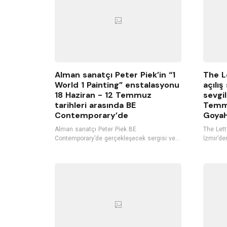
Alman sanatçı Peter Piek’in “1
The L
World 1 Painting” enstalasyonu
açılış
18 Haziran - 12 Temmuz
sevgil
tarihleri arasında BE
Temmu
Contemporary’de
GoyaH
Alman sanatçı Peter Piek BE
The Lette
Contemporary’de gerçekleşecek sergisi ve
İzmir’de
“1 World 1 Painting” projesi kapsamında
Temmuz 
yerleştirilecek enstalasyonu ile İzmirli sanat
ev sahip
severlerle buluşuyor, açılışta ise kendi
bestelerini içeren bir müzik performansı
gerçekleştiriyor.