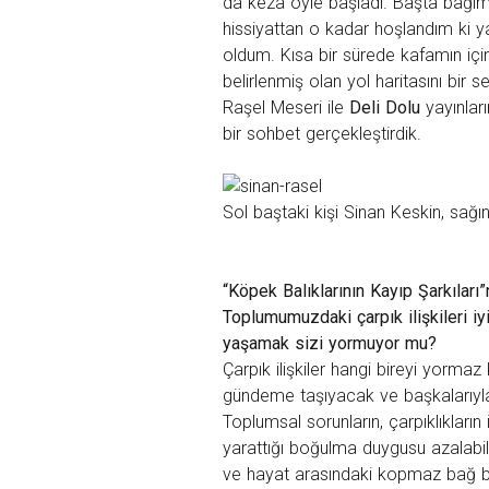
da keza öyle başladı. Başta bağımsı
hissiyattan o kadar hoşlandım ki yazı
oldum. Kısa bir sürede kafamın içi
belirlenmiş olan yol haritasını bir se
Raşel Meseri ile
Deli Dolu
yayınlar
bir sohbet gerçekleştirdik.
Sol baştaki kişi Sinan Keskin, sağı
“Köpek Balıklarının Kayıp Şarkıla
Toplumumuzdaki çarpık ilişkileri i
yaşamak sizi yormuyor mu?
Çarpık ilişkiler hangi bireyi yormaz
gündeme taşıyacak ve başkalarıyla
Toplumsal sorunların, çarpıklıkların 
yarattığı boğulma duygusu azalabil
ve hayat arasındaki kopmaz bağ bi