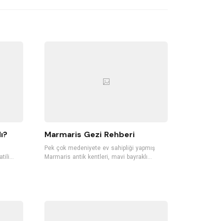
ı?
Marmaris Gezi Rehberi
,
Pek çok medeniyete ev sahipliği yapmış
tili
Marmaris antik kentleri, mavi bayraklı
iş, şirin
plajları, gece hayatı ile Türkiye'nin en
sevilen tatil bölgelerinden biri. Dünyaca ünlü
rlayan,
koylara, mavi bayraklı plajlara sahip
ller,
Marmaris'te pek çok tropik meyve de
yetişiyor. Ormanları, akarsuları, dalışa
ıkan
elverişli koyları, günübirlik tekne gezintileri
ve su sporlarıyla da Marmaris, her sene pek