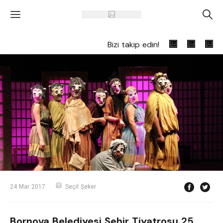
'
A
Bizi takip edin!
24 Mar 2017
Seçil Şeker
Bornova Belediyesi Şehir Tiyatrosu 25.