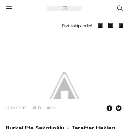
'
A
Bizi takip edin!
17 Haz 2017
Eylül Akbörü
Burkal Efe Sakızlıoğlu - Taraftar Hakları