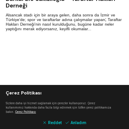
Derneği
Alsancak stadı için bir araya gelen, daha sonra da İzmir ve
;
Türkiye’de; spor ve taraftarlar adına çalışmalar yapan
Taraftar
Hakları Derneği’nin nasıl kurulduğunu, bugüne kadar neler
yaptığını merak ediyorsanız, keyifli okumalar...
Çerez Politikası
Sizlere daha iyi hizmet sağlamak için çerezler kullanıyoruz. Çerez
kullanımımız hakkında daha fazla bilgi edinmek için lütfen çerez politikamıza
bakın.
Çerez Politikası
Reddet
Anladım