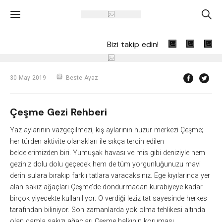
'
A
Bizi takip edin!
30 May 2019
Beste Ayaz
Çeşme Gezi Rehberi
Yaz aylarının vazgeçilmezi, kış aylarının huzur merkezi Çeşme;
her türden aktivite olanakları ile sıkça tercih edilen
beldelerimizden biri. Yumuşak havası ve mis gibi deniziyle hem
geziniz dolu dolu geçecek hem de tüm yorgunluğunuzu mavi
derin sulara bırakıp farklı tatlara varacaksınız. Ege kıyılarında yer
alan sakız ağaçları Çeşme’de dondurmadan kurabiyeye kadar
birçok yiyecekte kullanılıyor. O verdiği leziz tat sayesinde herkes
tarafından biliniyor. Son zamanlarda yok olma tehlikesi altında
olan damla sakızı ağaçları Çeşme halkının koruması