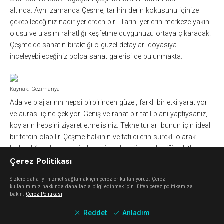
altında. Aynı zamanda Çeşme, tarihin derin kokusunu içinize
çekebileceğiniz nadir yerlerden biri. Tarihi yerlerin merkeze yakın
oluşu ve ulaşım rahatlığı keşfetme duygunuzu ortaya çıkaracak.
Çeşme'de sanatın bıraktığı o güzel detayları doyasıya
inceleyebileceğiniz bolca sanat galerisi de bulunmakta.
Kaynak: Gezimanya
Ada ve plajlarının hepsi birbirinden güzel, farklı bir etki yaratıyor
ve aurası içine çekiyor. Geniş ve rahat bir tatil planı yaptıysanız,
koyların hepsini ziyaret etmelisiniz. Tekne turları bunun için ideal
bir tercih olabilir. Çeşme halkının ve tatilcilerin sürekli olarak
kullandığı turlar sayesinde yeni koylar görerek keyifli vakitler
Çerez Politikası
geçirebilirsiniz. Gezi rehberimizde Çeşme’de huzurlu ve keyifli
anlar için tercih edebileceğiniz yerleri derledik. Çeşmeye yolunuz
Sizlere daha iyi hizmet sağlamak için çerezler kullanıyoruz. Çerez
düşerse eğlencenin tadına vararak arkanızda güzel anılar
kullanımımız hakkında daha fazla bilgi edinmek için lütfen çerez politikamıza
bırakabilirsiniz…
bakın.
Çerez Politikası
Reddet
Anladım