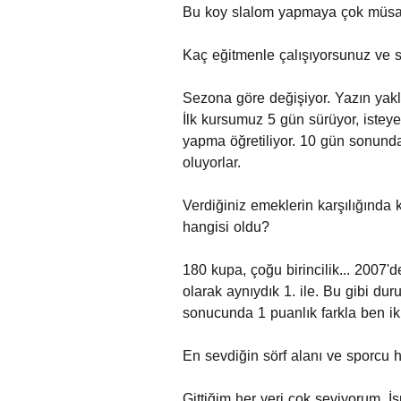
Bu koy slalom yapmaya çok müsait v
Kaç eğitmenle çalışıyorsunuz ve 
Sezona göre değişiyor. Yazın yakla
İlk kursumuz 5 gün sürüyor, isteye
yapma öğretiliyor. 10 gün sonunda 
oluyorlar.
Verdiğiniz emeklerin karşılığında
hangisi oldu?
180 kupa, çoğu birincilik... 2007
olarak aynıydık 1. ile. Bu gibi dur
sonucunda 1 puanlık farkla ben ik
En sevdiğin sörf alanı ve sporcu 
Gittiğim her yeri çok seviyorum. İ