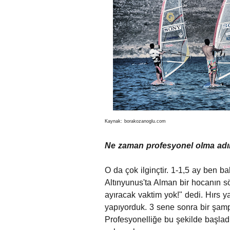
Kaynak: borakozanoglu.com
Ne zaman profesyonel olma adı
O da çok ilginçtir. 1-1,5 ay ben b
Altınyunus'ta Alman bir hocanın s
ayıracak vaktim yok!" dedi. Hırs 
yapıyorduk. 3 sene sonra bir şam
Profesyonelliğe bu şekilde başladı