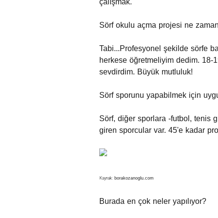
çalışmak.
Sörf okulu açma projesi ne zaman 
Tabi...Profesyonel şekilde sörfe 
herkese öğretmeliyim dedim. 18-19
sevdirdim. Büyük mutluluk!
Sörf sporunu yapabilmek için uygu
Sörf, diğer sporlara -futbol, tenis
giren sporcular var. 45'e kadar pro
Kaynak:
borakozanoglu.com
Burada en çok neler yapılıyor?