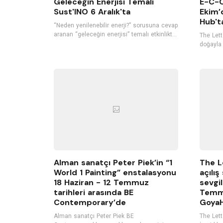
Geleceğin Enerjisi Temalı
E-C-O
Sust'INO 6 Aralık'ta
Ekim’
Hub't
“Neden yenilenebilir enerji?” sorusuna cevap
aranan “geleceğin enerjisi” temalı etkinlikte
The Lette
katılımcılar yenilenebilir enerjinin yeri ve
doğayla 
önemini konuşurken, bu enerjilerin
C-O-E-X-
verimliliğini ve diğer enerji kaynaklarından
Ekim’den
farkını tartışarak, yenilenebilir enerjinin
sanatsev
Türkiye ve Dünyadaki kullanımı hakkında
bilgi alacak.
Alman sanatçı Peter Piek’in “1
The L
World 1 Painting” enstalasyonu
açılış
18 Haziran - 12 Temmuz
sevgil
tarihleri arasında BE
Temmu
Contemporary’de
GoyaH
Alman sanatçı Peter Piek BE
The Lette