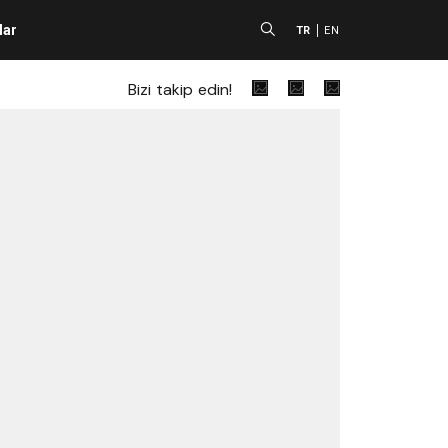
lar
A
TR
EN
Bizi takip edin!