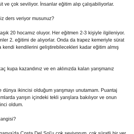
e çok seviliyor. İnsanlar eğitim alıp çalışabiliyorlar.
siz ders veriyor musunuz?
şık 20 hocamız oluyor. Her eğitmen 2-3 kişiyle ilgileniyor.
nler 2. eğitimi de alıyorlar. Onda da trapez kemeriyle sürat
kendi kendilerini geliştirebilecekleri kadar eğitim almış
 kaç kupa kazandınız ve en aklınızda kalan yarışmanız
'de dünya ikincisi olduğum yarışmayı unutamam. Puantaj
umlarda yarışın içindeki tekli yarışlara bakılıyor ve onun
inci oldum.
hangisi?
spanya'da Costa Del Sol'u çok seviyorum, çok süratli bir yer