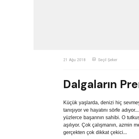
21 Ağu 2018
Seçil Şeker
Dalgaların Pr
Küçük yaşlarda, denizi hiç sevme
tanışıyor ve hayatını sörfe adıyor.
yüzlerce başarının sahibi. O
t
utku
aşılıyor. Çok çalışmanın, azmin m
gerçekten çok dikkat çekici...