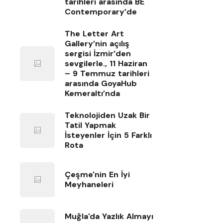
tarihleri arasında BE
Contemporary’de
The Letter Art
Gallery’nin açılış
sergisi İzmir’den
sevgilerle., 11 Haziran
– 9 Temmuz tarihleri
arasında GoyaHub
Kemeraltı’nda
Teknolojiden Uzak Bir
Tatil Yapmak
İsteyenler İçin 5 Farklı
Rota
Çeşme'nin En İyi
Meyhaneleri
Muğla'da Yazlık Almayı