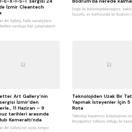
-E-X-I-S-T sergisi 24
Bodrum'da nerede kalmal
de İzmir Cleantech
Doğa ile bütünleşebileceğiniz, sakin
a
huzurlu, ev konforunda bir Bodrum ta
düşlüyorsanız, Bodrum ile özdeşleşm
r Art Gallery, farklı sanatçıların
butik otellerini tercih edebilirsiniz.
birlikte varoluşa dair çalışmalarınıE-
Konuklarını kendi misafirleri gibi ağı
I-S-T sergisi kapsamında, 24
kişiye özel hizmet veren bu butik ote
 itibaren İzmir’de Cleantech Hub’ta
tatilinizi daha keyifli hale getirecek.
erlerle buluşturacak.
Bodrum'un hizmet kalitesiyle öne ç
butik otellerini listeledik. İyi tatiller...
etter Art Gallery’nin
Teknolojiden Uzak Bir Tat
 sergisi İzmir’den
Yapmak İsteyenler İçin 5 
erle., 11 Haziran – 9
Rota
z tarihleri arasında
Teknoloji hayatımızı kolaylaştıran ve
ub Kemeraltı’nda
birçoğumuz tutkunu olduğu bir kavr
Teknolojinin bize sunduğu ürünleri 
r Art Gallery’nin açılış sergisi