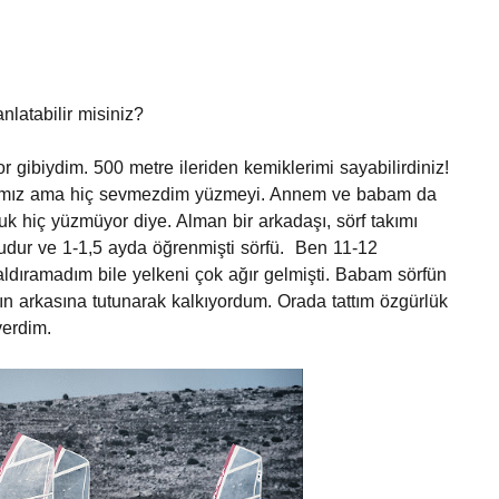
nlatabilir misiniz?
 gibiydim. 500 metre ileriden kemiklerimi sayabilirdiniz!
ğımız ama hiç sevmezdim yüzmeyi. Annem ve babam da
k hiç yüzmüyor diye. Alman bir arkadaşı, sörf takımı
udur ve 1-1,5 ayda öğrenmişti sörfü. Ben 11-12
ldıramadım bile yelkeni çok ağır gelmişti. Babam sörfün
ın arkasına tutunarak kalkıyordum. Orada tattım özgürlük
verdim.