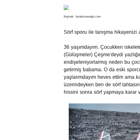
Kaynak: borakozanoglu.com
Sörf sporu ile tanışma hikayenizi a
36 yaşımdayım. Çocukken iskeletor
(Gülüşmeler) Çeşme'deydi yazlı
endişeleniyorlarmış neden bu çocu
getirmiş babama. O da eski sporc
yaşlarımdayım heves ettim ama ka
üzerindeyken ben de sörf tahtasın
hissini sonra sörf yapmaya karar 