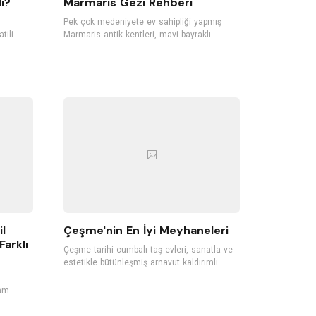
ı?
Marmaris Gezi Rehberi
,
Pek çok medeniyete ev sahipliği yapmış
tili
Marmaris antik kentleri, mavi bayraklı
iş, şirin
plajları, gece hayatı ile Türkiye'nin en
sevilen tatil bölgelerinden biri. Dünyaca ünlü
rlayan,
koylara, mavi bayraklı plajlara sahip
ller,
Marmaris'te pek çok tropik meyve de
yetişiyor. Ormanları, akarsuları, dalışa
ıkan
elverişli koyları, günübirlik tekne gezintileri
ve su sporlarıyla da Marmaris, her sene pek
çok yerli ve yabancı turisti ağırlıyor.
il
Çeşme'nin En İyi Meyhaneleri
Farklı
Çeşme tarihi cumbalı taş evleri, sanatla ve
estetikle bütünleşmiş arnavut kaldırımlı
sokakları, rüzgarı, plajları ile Ege’nin en
sevilen tatil noktalarından biri. Damla sakızı
am.
ağaçlarının da yetiştiği Çeşme,
her gün
meyhaneleriyle de oldukça ünlü. İçkinizi