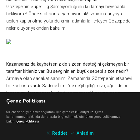
Göztepe'nin Süper Lig Şampiyonluğunu kutlamayı heyecanla
bekliyoruz! Önce stat sonra şampiyonluk! İzmir'in dünyaya
açılan kapısı olma yolunda emin adımlarla ilerleyen Göztepe'de
neler oluyor yakından bakalım...
Kazansanız da kaybetseniz de sizden desteğini çekmeyen bir
taraftar kitleniz var. Bu sevginin en büyük sebebi sizce nedir?
Armaya olan sadakat sanırım.
Zamanında
Göztepe’nin efsanevi
bir kadrosu vardı. Sadece İzmir’de değil gittiğimiz çoğu ilde bu
kadroyu ezbere sayabilen binlerce kişi var. Onlara hayran
Çerez Politikası
olmamak mümkün değil.
Günümüzde b
u başarıyı görmemiş
çok fazla
Göztepeli
genç
olsa
da o
nlarda da bir gün yeniden bu
Sizlere daha iyi hizmet sağlamak için çerezler kullanıyoruz. Çerez
başarıyı yakalayaca
ğımıza
dair derin bir inanç var. Göztepe’yi
kullanımımız hakkında daha fazla bilgi edinmek için lütfen çerez politikamıza
sadece bir semt takımı olarak görmek yanlış olur.
bakın.
Çerez Politikası
Göztepe
,
Türkiye’ye mal olmuş bir takım.
Reddet
Anladım