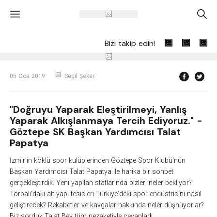
'
A
Bizi takip edin!
05 Oca 2019
Seçil Şeker
"Doğruyu Yaparak Eleştirilmeyi, Yanlış
Yaparak Alkışlanmaya Tercih Ediyoruz." -
Göztepe SK Başkan Yardımcısı Talat
Papatya
İzmir'in köklü spor kulüplerinden Göztepe Spor Klubü'nün
Başkan Yardımcısı Talat Papatya ile harika bir sohbet
gerçekleştirdik. Yeni yapılan statlarında bizleri neler bekliyor?
Torbalı'daki alt yapı tesisleri Türkiye'deki spor endüstrisini nasıl
geliştirecek? Rekabetler ve kavgalar hakkında neler düşnüyorlar?
Biz sorduk Talat Bey tüm nezaketiyle cevapladı.