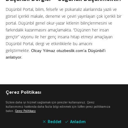
Düşünbil Portal, bilim, felsefe ve psikanaliz alanlarında yazılı ve
görsel içerikli makale, deneme ve çeviri yayınlayan çok içerikli bir
portal. Düşünbil genel okur-yazar kitlenin bilinçlenmesini ve
farkındalık kazanmasını amaçlamakta. “Düşünen her insan
gençtir” vizyonu ile her genç insana hitap etmeyi amaçlayan
Düşünbil Portal, dergi ve etkinliklerle bu amacını
geliştirmekte.
Olcay Yılmaz otuzbeslik.com'a Düşünbil'i
anlatıyor.
Çerez Politikası
Sizlere daha iyi hizmet sağlamak için çerezler kullanıyoruz. Çerez
kullanımımız hakkında daha fazla bilgi edinmek için lütfen çerez politikamıza
bakın.
Çerez Politikası
Reddet
Anladım