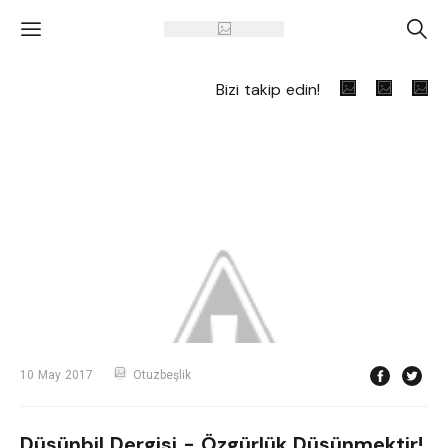
'
A
Bizi takip edin!
10 May 2017
Otuzbeşlik
Düşünbil Dergisi - Özgürlük Düşünmektir!