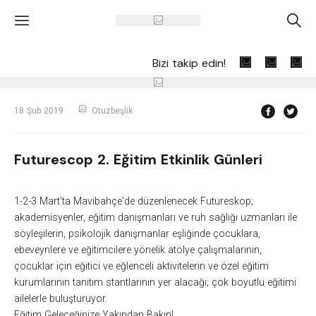
'
A
Bizi takip edin!
18 Şub 2019
Otuzbeşlik
Futurescop 2. Eğitim Etkinlik Günleri
1-2-3 Mart'ta Mavibahçe'de düzenlenecek Futureskop;
akademisyenler, eğitim danışmanları ve ruh sağlığı uzmanları ile
söyleşilerin, psikolojik danışmanlar eşliğinde çocuklara,
ebeveynlere ve eğitimcilere yönelik atölye çalışmalarının,
çocuklar için eğitici ve eğlenceli aktivitelerin ve özel eğitim
kurumlarının tanıtım stantlarının yer alacağı; çok boyutlu eğitimi
ailelerle buluşturuyor.
Eğitim Geleceğinize Yakından Bakın!