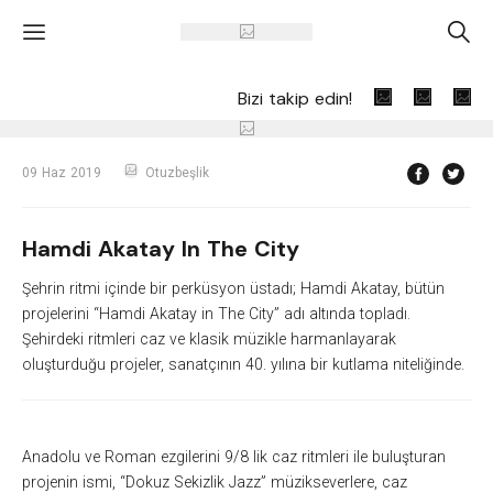
'
A
Bizi takip edin!
09 Haz 2019
Otuzbeşlik
Hamdi Akatay In The City
Şehrin ritmi içinde bir perküsyon üstadı; Hamdi Akatay, bütün
projelerini “Hamdi Akatay in The City” adı altında topladı.
Şehirdeki ritmleri caz ve klasik müzikle harmanlayarak
oluşturduğu projeler, sanatçının 40. yılına bir kutlama niteliğinde.
Anadolu ve Roman ezgilerini 9/8 lik caz ritmleri ile buluşturan
projenin ismi, “Dokuz Sekizlik Jazz” müzikseverlere, caz