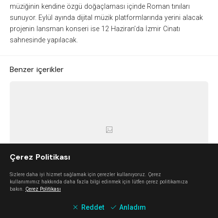
müziğinin kendine özgü doğaçlaması içinde Roman tınıları
sunuyor. Eylül ayında dijital müzik platformlarında yerini alacak
projenin lansman konseri ise 12 Haziran’da İzmir Cinatı
sahnesinde yapılacak.
Benzer içerikler
Çerez Politikası
Sizlere daha iyi hizmet sağlamak için çerezler kullanıyoruz. Çerez
kullanımımız hakkında daha fazla bilgi edinmek için lütfen çerez politikamıza
Geleceğin Enerjisi Temalı Sust'INO 6 Aralık'ta
bakın.
Çerez Politikası
“Neden yenilenebilir enerji?” sorusuna cevap aranan “geleceğin enerjisi”
Reddet
Anladım
temalı etkinlikte katılımcılar yenilenebilir enerjinin yeri ve önemini