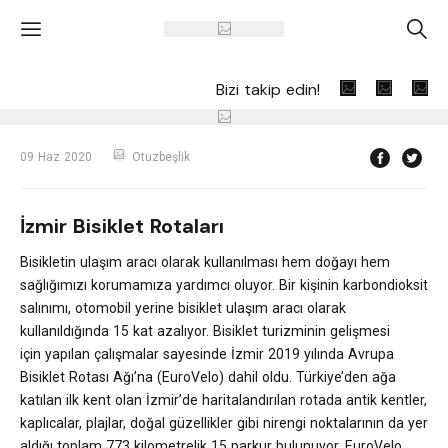
'
A
Bizi takip edin!
09 Haz 2020
Otuzbeşlik
İzmir Bisiklet Rotaları
Bisikletin ulaşım aracı olarak kullanılması hem doğayı hem
sağlığımızı korumamıza yardımcı oluyor. Bir kişinin karbondioksit
salınımı, otomobil yerine bisiklet ulaşım aracı olarak
kullanıldığında 15 kat azalıyor.
Bisiklet turizminin gelişmesi
için yapılan çalışmalar sayesinde İzmir 2019 yılında Avrupa
Bisiklet Rotası Ağı’na (EuroVelo) dahil oldu. Türkiye’den ağa
katılan ilk kent olan İzmir’de haritalandırılan rotada antik kentler
,
kaplıcalar, plajlar, doğal güzellikler gibi nirengi noktalarının da yer
aldığı toplam 773 kilometrelik 15 parkur bulunuyor.
EuroVelo