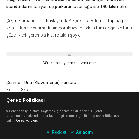
standartlarını taşıyan üç parkurun uzunluğu ise 190 kilometre.
Çeşme Limanı’ndan başlayarak Selçuk’taki Artemis Tapınağı’nda
son bulan ve yarımadanın görülmesi gereken tüm doğal ve tarihi
güzellikleri içeren bisiklet rotaları şöyle:
Görsel: rota.yarimadaizmir.com
Çeşme - Urla (Klazomenai) Parkuru
Zorluk: 3/5
Efes - Mimas bisiklet rotalarından EuroVelo öncelikli 1. etap 1.
Çerez Politikası
parkurun toplam uzunluğu 77.4 kilometre. Rota Çeşme
İskele'den başlayıp Urla İskele'de, Klazomenai antik
ke
nti
Sizlere daha iyi hizmet sağlamak için çerezler kullanıyoruz. Çerez
kullanımımız hakkında daha fazla bilgi edinmek için lütfen çerez politikamıza
girişinde biter. En yüksek noktası 297 metre ile Kadıovacık köyü
bakın.
Çerez Politikası
olan rota, Çeşme'nin arka taraflarından, trafiğin az olduğu
Reddet
Anladım
yollardan Ovacık Köyü üzerinden Alaçatı'ya,
oradan Şifne