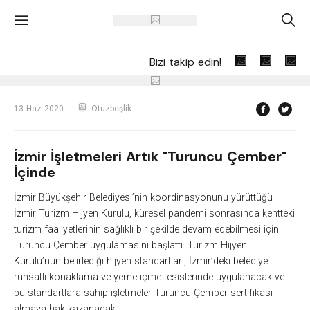
'
A
Bizi takip edin!
13 Haz 2020
Otuzbeşlik
İzmir İşletmeleri Artık "Turuncu Çember"
İçinde
İzmir Büyükşehir Belediyesi’nin koordinasyonunu yürüttüğü
İzmir Turizm Hijyen Kurulu, küresel pandemi sonrasında kentteki
turizm faaliyetlerinin sağlıklı bir şekilde devam edebilmesi için
Turuncu Çember uygulamasını başlattı. Turizm Hijyen
Kurulu’nun belirlediği hijyen standartları, İzmir’deki belediye
ruhsatlı konaklama ve yeme içme tesislerinde uygulanacak ve
bu standartlara sahip işletmeler Turuncu Çember sertifikası
almaya hak kazanacak.