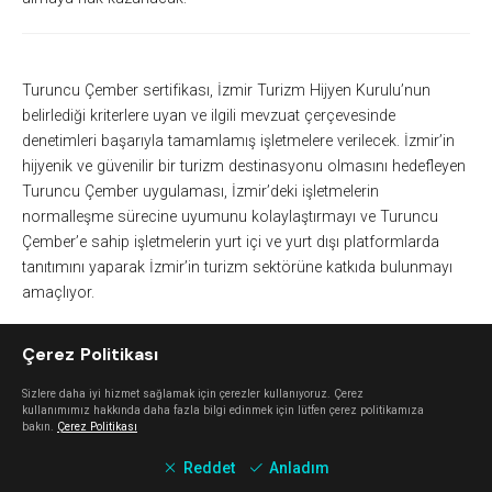
Turuncu Çember sertifikası, İzmir Turizm Hijyen Kurulu’nun
belirlediği kriterlere uyan ve ilgili mevzuat çerçevesinde
denetimleri başarıyla tamamlamış işletmelere verilecek. İzmir’in
hijyenik ve güvenilir bir turizm destinasyonu olmasını hedefleyen
Turuncu Çember uygulaması, İzmir’deki işletmelerin
normalleşme sürecine uyumunu kolaylaştırmayı ve Turuncu
Çember’e sahip işletmelerin yurt içi ve yurt dışı platformlarda
tanıtımını yaparak İzmir’in turizm sektörüne katkıda bulunmayı
amaçlıyor.
Çerez Politikası
Sizlere daha iyi hizmet sağlamak için çerezler kullanıyoruz. Çerez
kullanımımız hakkında daha fazla bilgi edinmek için lütfen çerez politikamıza
Yeme İçme Tesislerinde Asgari Puan 100 Üzerinden 75
bakın.
Çerez Politikası
Turuncu Çember hijyen kriterleri yeme içme tesisleri ve
Reddet
Anladım
konaklama tesisleri olarak iki kategoride verilecek. Yeme içme