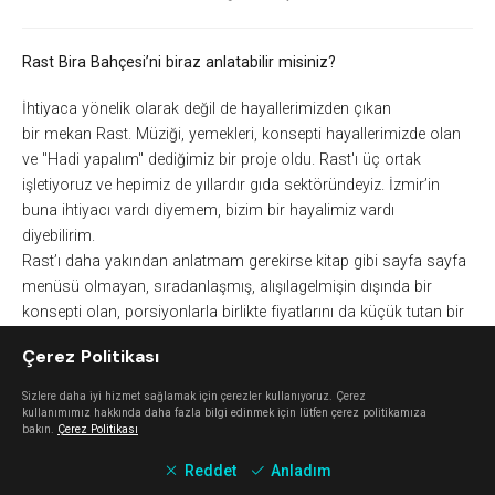
Rast Bira Bahçesi’ni biraz anlatabilir misiniz?
İhtiyaca yönelik olarak değil de hayallerimizden çıkan
bir
mekan
Rast. Müziği, yemekleri, konsepti hayallerimizde olan
ve "Hadi yapalım" dediğimiz bir proje oldu. Rast'ı üç ortak
işletiyoruz ve hepimiz de yıllardır gıda sektöründeyiz. İzmir’in
buna ihtiyacı vardı diyemem, bizim bir hayalimiz vardı
diyebilirim.
Rast’ı
daha yakından anlatmam gerekirse kitap gibi sayfa sayfa
menüsü olmayan, sıradanlaşmış, alışılagelmişin dışında bir
konsepti olan, porsiyonlarla birlikte fiyatlarını da küçük tutan bir
işletme. Neden porsiyonlarımız küçük? Çünkü birkaç çeşit
Çerez Politikası
denensin, ulaşılabilir olsun istedik. İzmir çok güneşli ve sıcak bir
şehir ve biralar 50’lik 70’lik bardaklarda servis edildiğinde
Sizlere daha iyi hizmet sağlamak için çerezler kullanıyoruz. Çerez
yarısına gelmeden ısınıyor. O yüzden 25’lik bardaklarla servis
kullanımımız hakkında daha fazla bilgi edinmek için lütfen çerez politikamıza
bakın.
Çerez Politikası
ediyoruz.
Reddet
Anladım