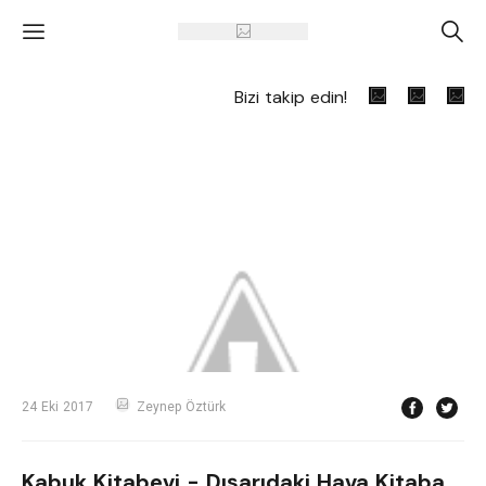
'
A
Bizi takip edin!
24 Eki 2017
Zeynep Öztürk
Kabuk Kitabevi - Dışarıdaki Hava Kitaba