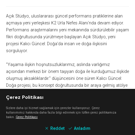
Açık Stüdyo, uluslararası güncel performans pratiklerine alan
açmaya yeni yerleşkesi K2 Urla Nefes Alanı’nda devam ediyor.
Performans araştırmalarını yeni mekanında sürdürülebilir yaşam
fikri doğrultusunda yürütmeye başlayan Aç
ı
k Stüdyo, yeni
projesi Kalıcı Güncel: Doğa'da insan ve doğa ilişkisini
sorguluyor.
"Yaşama ilişkin hoşnutsuzluklarımız, aslında varlığımız
aç
ı
sından merkezi bir önem taşıyan doğa ile kurduğumuz ilişkide
oluşmuş aksaklıklardır." düşüncesini öne süren Kalıcı Güncel:
Doğa projesi, bu konsept doğrultusunda bir araya gelmiş atölye
çalışmaları, performanslar ve tüm bu etkinlikleri içeren bir
Çerez Politikası
belgesel video yapımından oluşuyor. İnsan ve doğa ilişkisinin
tarihteki bilinen belki de en eski sanat sorunsalı olup, bugün hala
Sizlere daha iyi hizmet sağlamak için çerezler kullanıyoruz. Çerez
güncelliğini koruduğunu ve belki de hep koruyacağını
kullanımımız hakkında daha fazla bilgi edinmek için lütfen çerez politikamıza
bakın.
Çerez Politikası
hatırlatmaya çalışan projenin atölye ve performans etkinlikleri 15
Temmuz –1 Ağustos 2019 tarihleri arasında gerçekleşecek.
Reddet
Anladım
Kalıcı Güncel: Doğa adlı, İlyas Hayta tarafından çekilecek