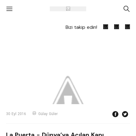
'
A
Bizi takip edin!
30 Eyl 2016
Gülay Güler
La Puerta - Dünya’ya Açılan Kapı