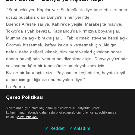
"Seni bekleyen Kapılar var. Şu küçücük diye tabir ettikleri ama
uçsuz bucaksız olan Dünya’nın her yerinde.
Buenos Aires’te sarıya, Kahire’de yeşile, Marakeş’te maviye,
Tokyo’da siyah beyaza, Katmandu’da kırmızıya boyamışlar.
Mumbai’da açık bırakmışlar… Tabi girmek isteyene hepsi açık.
Görmek hissetmek, kafayı kaldırıp keşfetmek için. Aldığın
nefesi daha değerli kılmak, tüm merdivenleri çıktıktan sonra
dönüp baktığında ‘yaptım be’ diyebilmek için. Dünyayı yüzünde
saklayamadığın bir tebessümle hatırlayabilmek için…
Biz de bir kapı açtık size. Paylaşalım keşfedelim, hayata keyif
almak için geldiğimizi unutmayalım diye."
La Puerta.
Çerez Politikası
Sizlere daha iyi hizmet sağlamak için çerezler kullanıyoruz. Çerez
kullanımımız hakkında daha fazla bilgi edinmek için lütfen çerez politikamıza
bakın.
Çerez Politikası
Reddet
Anladım