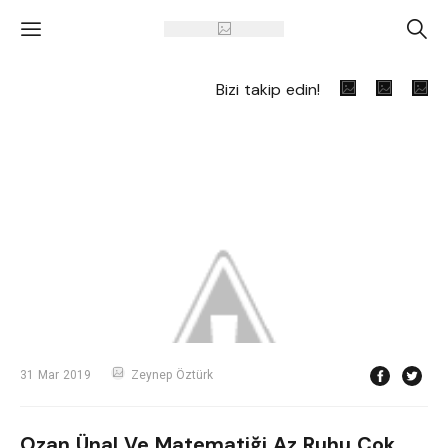
'
A
Bizi takip edin!
31 Mar 2019
Zeynep Öztürk
Ozan Ünal Ve Matematiği Az Ruhu Çok