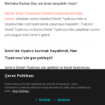
Merhaba Rüçhan Bey, sizi biraz tanıyabilir miyiz?
Mimar Sinan Üniversitesi Devlet Konservatuvarı’ndan
mezun
olduktan sonra İstanbul Devlet Tiyatrosu’nda ve
İstanbul'daki özel tiyatrolarda çalışmaya başladım. Trabzon
Devlet Tiyatrosu ve Bursa Devlet Tiyatrosu'nda çalıştıktan sonra
yolculuğum beni İzmir’e getirdi.
İzmir'de tiyatro kurmak hayalimdi, Han
Tiyatrosu'yla gerçekleşti!
İzmir’e Devlet Tiyatrosu için geldiniz ve kendi tiyatronuzu
kurdunuz. Bu süreç nasıl gelişti?
Çerez Politikası
Bu da çok sevdiğim bir hikayemdir. Konservatuvara girdiğim ilk
Sizlere daha iyi hizmet sağlamak için çerezler kullanıyoruz. Çerez
gün bende “Günün birinde İzmir’e gideceğim ve tiyatro
kullanımımız hakkında daha fazla bilgi edinmek için lütfen çerez politikamıza
bakın.
Çerez Politikası
açacağım” diye bir hayal oluştu.
Yıllar geçti
ve 2007 yılında
Han Tiyatrosu’nu İzmir Atatürk Lisesi sahnesinde kurduk. Bir
Reddet
Anladım
çocuk oyunuyla başladık. Güzel ve Çirkin’i sahnelerken dekoruna