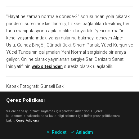
"Hayat ne zaman normale dönecek?" sorusundan yola çıkarak
pandemi sürecinde kısıtlanmış, fiziksel bağlantıları kesilmiş, her
türlü manipülasyona açık totaliter dünyadaki “yeni normal”in
kendi yaşamlarındaki yansımalarına bakmayı deneyen Alper
Uslu, Gülnaz Bingöl, Günseli Baki, Sinem Parlak, Yücel Kurşun ve
Yücel Tunca’nın çalışmaları Yeni Normal sergisinde bir araya
geliyor. Online olarak yayınlanan sergiye Sarı Denizaltı Sanat
İnisiyatifi’nin
web sitesinden
süresiz olarak ulaşılabilir.
Kapak Fotoğrafı: Günseli Baki
Çerez Politikası
Benzer içerikler
Sizlere daha iyi hizmet sağlamak için çerezler kullanıyoruz. Çerez
kullanımımız hakkında daha fazla bilgi edinmek için lütfen çerez politikamıza
bakın.
Çerez Politikası
Reddet
Anladım