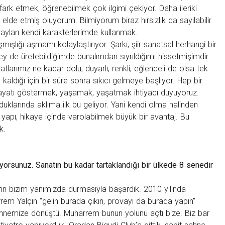
fark etmek, öğrenebilmek çok ilgimi çekiyor. Daha ileriki
 elde etmiş oluyorum. Bilmiyorum biraz hırsızlık da sayılabilir
ayları kendi karakterlerimde kullanmak.
mışlığı aşmamı kolaylaştırıyor. Şarkı, şiir sanatsal herhangi bir
y de üretebildiğimde bunalımdan sıyrıldığımı hissetmişimdir
larımız ne kadar dolu, duyarlı, renkli, eğlenceli de olsa tek
da kaldığı için bir süre sonra sıkıcı gelmeye başlıyor. Hep bir
atı göstermek, yaşamak, yaşatmak ihtiyacı duyuyoruz.
larında aklıma ilk bu geliyor. Yani kendi olma halinden
 yapı, hikaye içinde varolabilmek büyük bir avantaj. Bu
k.
iyorsunuz. Sanatın bu kadar tartaklandığı bir ülkede 8 senedir
ların bizim yanımızda durmasıyla başardık. 2010 yılında
em Yalçın “gelin burada çıkın, provayı da burada yapın”
hnemize dönüştü. Muharrem bunun yolunu açtı bize. Biz bar