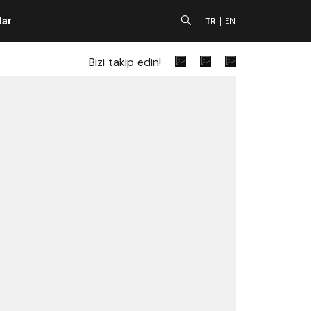
lar
A
TR
EN
Bizi takip edin!