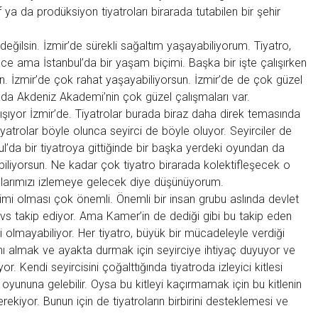
if ya da prodüksiyon tiyatroları birarada tutabilen bir şehir
ğilsin. İzmir’de sürekli sağaltım yaşayabiliyorum. Tiyatro,
ce ama İstanbul’da bir yaşam biçimi. Başka bir işte çalışırken
un. İzmir’de çok rahat yaşayabiliyorsun. İzmir’de de çok güzel
amda Akdeniz Akademi’nin çok güzel çalışmaları var.
ıyor İzmir’de. Tiyatrolar burada biraz daha direk temasında
iyatrolar böyle olunca seyirci de böyle oluyor. Seyirciler de
bul’da bir tiyatroya gittiğinde bir başka yerdeki oyundan da
labiliyorsun. Ne kadar çok tiyatro birarada kolektifleşecek o
unlarımızı izlemeye gelecek diye düşünüyorum.
imi olması çok önemli. Önemli bir insan grubu aslında devlet
ri vs takip ediyor. Ama Kamer’in de dediği gibi bu takip eden
 olmayabiliyor. Her tiyatro, büyük bir mücadeleyle verdiği
ını almak ve ayakta durmak için seyirciye ihtiyaç duyuyor ve
or. Kendi seyircisini çoğalttığında tiyatroda izleyici kitlesi
 oyununa gelebilir. Oysa bu kitleyi kaçırmamak için bu kitlenin
ekiyor. Bunun için de tiyatroların birbirini desteklemesi ve