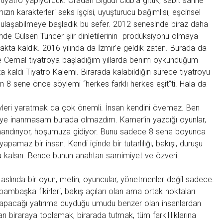
yatro yapıyorduk. Oradan Bigudi Club’a gittik, sabit sahne
mızın karakterleri seks işçisi, uyuşturucu bağımlısı, eşcinsel
a ulaşabilmeye başladık bu sefer. 2012 senesinde biraz daha
inde Gülsen Tuncer şiir dinletilerinin prodüksiyonu olmaya
akta kaldık. 2016 yılında da İzmir’e geldik zaten. Burada da
 ve Cemal tiyatroya başladığım yıllarda benim öykündüğüm
ta kaldı Tiyatro Kalemi. Birarada kalabildiğin sürece tiyatroyu
in 8 sene önce söylemi “herkes farklı herkes eşit”ti. Hala da
şeyleri yaratmak da çok önemli. İnsan kendini övemez. Ben
şeye inanmasam burada olmazdım. Kamer’in yazdığı oyunlar,
i inandırıyor, hoşumuza gidiyor. Bunu sadece 8 sene boyunca
pamaz bir insan. Kendi içinde bir tutarlılığı, bakışı, duruşu
a kalsın. Bence bunun anahtarı samimiyet ve özveri.
 aslında bir oyun, metin, oyuncular, yönetmenler değil sadece.
bambaşka fikirleri, bakış açıları olan ama ortak noktaları
yapacağı yatırıma duyduğu umudu benzer olan insanlardan
ı biraraya toplamak, birarada tutmak, tüm farkılılıklarına