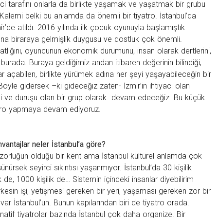
rici tarafını onlarla da birlikte yaşamak ve yaşatmak bir grubu
o Kalemi belki bu anlamda da önemli bir tiyatro. İstanbul’da
ir’de atıldı. 2016 yılında ilk çocuk oyunuyla başlamıştık
a biraraya gelmişlik duygusu ve dostluk çok önemli.
atlığını, oyuncunun ekonomik durumunu, insan olarak dertlerini,
burada. Buraya geldiğimiz andan itibaren değerinin bilindiği,
ar açabilen, birlikte yürümek adına her şeyi yaşayabileceğin bir
Böyle gidersek –ki gideceğiz zaten- İzmir’in ihtiyacı olan
i ve duruşu olan bir grup olarak devam edeceğiz. Bu küçük
atro yapmaya devam ediyoruz.
nvantajlar neler İstanbul’a göre?
zorluğun olduğu bir kent ama İstanbul kültürel anlamda çok
nürsek seyirci sıkıntısı yaşanmıyor. İstanbul’da 30 kişilik
k de, 1000 kişilik de… Sistemin içindeki insanlar diyebilirim
rkesin işi, yetişmesi gereken bir yeri, yaşaması gereken zor bir
 var İstanbul’un. Bunun kapılarından biri de tiyatro orada.
atif tiyatrolar bazında İstanbul çok daha organize. Bir