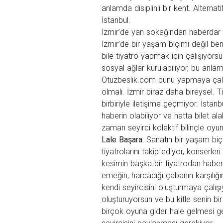
anlamda disiplinli bir kent. Alternat
İstanbul.
İzmir’de yan sokağından haberdar de
İzmir’de bir yaşam biçimi değil ben
bile tiyatro yapmak için çalışıyors
sosyal ağlar kurulabiliyor, bu anl
Otuzbeslik.com bunu yapmaya çalış
olmalı. İzmir biraz daha bireysel. T
birbiriyle iletişime geçmiyor. İstan
haberin olabiliyor ve hatta bilet a
zaman seyirci kolektif bilinçle oy
Lale Başara:
Sanatın bir yaşam biç
tiyatrolarını takip ediyor, konserle
kesimin başka bir tiyatrodan haberi
emeğin, harcadığı çabanın karşılığ
kendi seyircisini oluşturmaya çalışıy
oluşturuyorsun ve bu kitle senin bir
birçok oyuna gider hale gelmesi ger