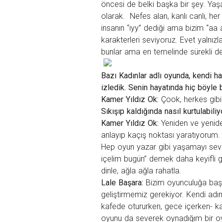
öncesi de belki başka bir şey. Ya
olarak. Nefes alan, kanlı canlı, h
insanın “ıyy” dediği ama bizim “aa
karakterleri seviyoruz. Evet yalnızl
bunlar ama en temelinde sürekli d
Bazı Kadınlar adlı oyunda, kendi h
izledik. Senin hayatında hiç böyle
Kamer Yıldız Ok:
Çook, herkes gib
Sıkışıp kaldığında nasıl kurtulabili
Kamer Yıldız Ok:
Yeniden ve yenide
anlayıp kaçış noktası yaratıyorum. B
Hep oyun yazar gibi yaşamayı sev
içelim bugün” demek daha keyifli g
dinle, ağla ağla rahatla.
Lale Başara:
Bizim oyunculuğa baş
geliştirmemiz gerekiyor. Kendi ad
kafede otururken, gece içerken- ka
oyunu da severek oynadığım bir oyu