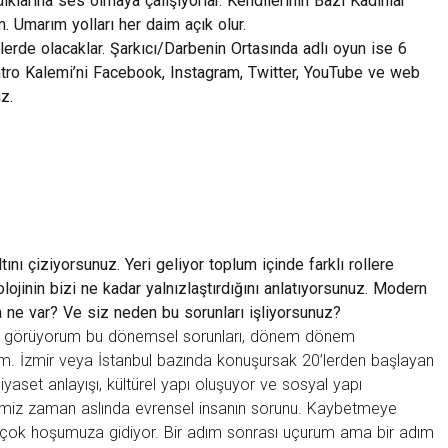
ıklarına ses olmaya çalışıyorlar. Kendilerinin Bazı Kadınlar
m. Umarım yolları her daim açık olur.
lerde olacaklar. Şarkıcı/Darbenin Ortasında adlı oyun ise 6
atro Kalemi’ni
Facebook
,
Instagram
,
Twitter
,
YouTube
ve
web
z.
ını çiziyorsunuz. Yeri geliyor toplum içinde farklı rollere
olojinin bizi ne kadar yalnızlaştırdığını anlatıyorsunuz. Modern
a ne var? Ve siz neden bu sorunları işliyorsunuz?
ak görüyorum bu dönemsel sorunları, dönem dönem
um. İzmir veya İstanbul bazında konuşursak 20’lerden başlayan
iyaset anlayışı, kültürel yapı oluşuyor ve sosyal yapı
imiz zaman aslında evrensel insanın sorunu. Kaybetmeye
a çok hoşumuza gidiyor. Bir adım sonrası uçurum ama bir adım