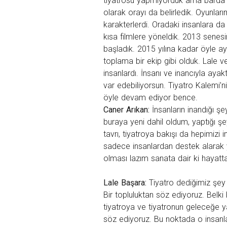
tiyatrosu yapmıyorduk ama barda ti
olarak orayı da belirledik. Oyunları
karakterlerdi. Oradaki insanlara d
kısa filmlere yöneldik. 2013 senes
başladık. 2015 yılına kadar öyle ay
toplama bir ekip gibi olduk. Lale
insanlardı. İnsanı ve inancıyla ayak
var edebiliyorsun. Tiyatro Kalemi’n
öyle devam ediyor bence.
Caner Arıkan:
İnsanların inandığı 
buraya yeni dahil oldum, yaptığı 
tavrı, tiyatroya bakışı da hepimiz
sadece insanlardan destek alarak ya
olması lazım sanata dair ki hayatt
Lale Başara:
Tiyatro dediğimiz şey
Bir topluluktan söz ediyoruz. Belki 
tiyatroya ve tiyatronun geleceğe 
söz ediyoruz. Bu noktada o insanlar