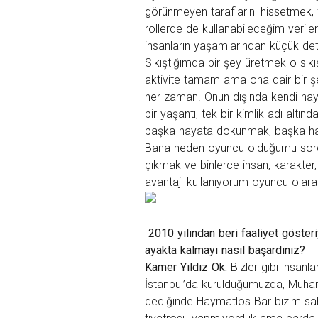
görünmeyen taraflarını hissetmek, 
rollerde de kullanabileceğim veriler
insanların yaşamlarından küçük det
Sıkıştığımda bir şey üretmek o sıkış
aktivite tamam ama ona dair bir şe
her zaman. Onun dışında kendi hayat
bir yaşantı, tek bir kimlik adı altın
başka hayata dokunmak, başka hay
Bana neden oyuncu olduğumu sorduk
çıkmak ve binlerce insan, karakter,
avantajı kullanıyorum oyuncu olara
2010 yılından beri faaliyet göster
ayakta kalmayı nasıl başardınız?
Kamer Yıldız Ok:
Bizler gibi insan
İstanbul’da kurulduğumuzda, Muharr
dediğinde Haymatlos Bar bizim sa