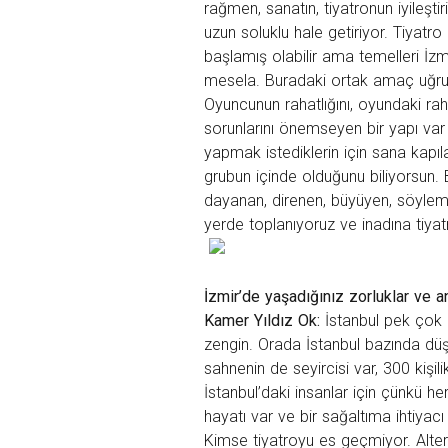
rağmen, sanatın, tiyatronun iyileşti
uzun soluklu hale getiriyor. Tiyatr
başlamış olabilir ama temelleri İzm
mesela. Buradaki ortak amaç uğrun
Oyuncunun rahatlığını, oyundaki rah
sorunlarını önemseyen bir yapı var 
yapmak istediklerin için sana kapıl
grubun içinde olduğunu biliyorsun. 
dayanan, direnen, büyüyen, söylem
yerde toplanıyoruz ve inadına tiy
İzmir’de yaşadığınız zorluklar ve a
Kamer Yıldız Ok:
İstanbul pek çok 
zengin. Orada İstanbul bazında düşü
sahnenin de seyircisi var, 300 kişili
İstanbul’daki insanlar için çünkü he
hayatı var ve bir sağaltıma ihtiyacı
Kimse tiyatroyu es geçmiyor. Altern