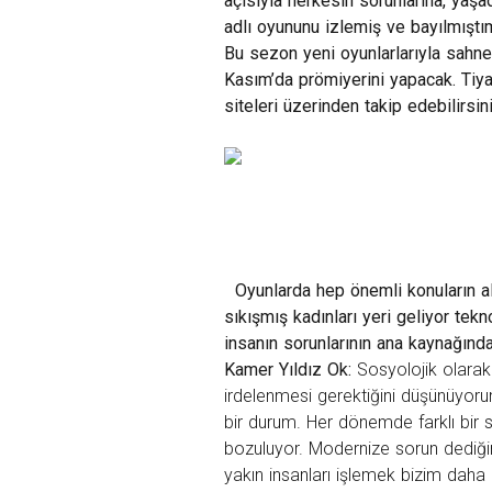
açısıyla herkesin sorunlarına, yaşad
adlı oyununu izlemiş ve bayılmıştı
Bu sezon yeni oyunlarlarıyla sahne
Kasım’da prömiyerini yapacak.
Tiy
siteleri
üzerinden takip edebilirsini
Oyunlarda hep önemli konuların alt
sıkışmış kadınları yeri geliyor tekn
insanın sorunlarının ana kaynağınd
Kamer Yıldız Ok:
Sosyolojik olar
irdelenmesi gerektiğini düşünüyor
bir durum. Her dönemde farklı bir s
bozuluyor. Modernize sorun dediğ
yakın insanları işlemek bizim dah