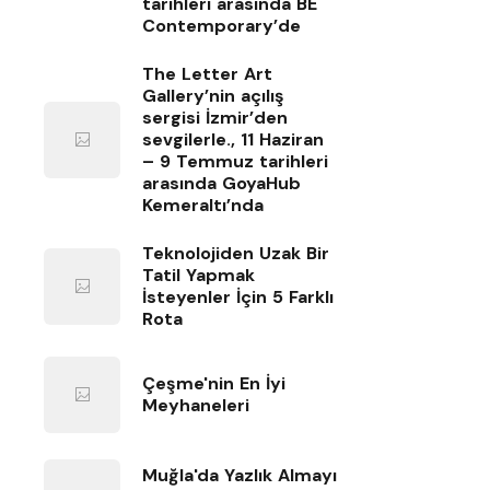
tarihleri arasında BE
Contemporary’de
The Letter Art
Gallery’nin açılış
sergisi İzmir’den
sevgilerle., 11 Haziran
– 9 Temmuz tarihleri
arasında GoyaHub
Kemeraltı’nda
Teknolojiden Uzak Bir
Tatil Yapmak
İsteyenler İçin 5 Farklı
Rota
Çeşme'nin En İyi
Meyhaneleri
Muğla'da Yazlık Almayı