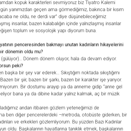
şamdan kopuk karakterleri sevmiyoruz biz Tiyatro Kalemi
er gün yanımızdan geçen ama görmediğimiz, bakınca bir kısım
 acaba ne oldu, ne derdi var” diye düşünebileceğimiz
aşmış insanlar, bazen kalabalığın içinde yalnızlaşmış insanlar
eğişen toplum ve sosyolojik yapı diyorum buna.
ayatının penceresinden bakmayı unutan kadınların hikayelerini
 bir dönemin oldu mu?
i (gülüyor)… Dönem dönem oluyor, hala da devam ediyor.
yorsun peki?
n başka bir şey var ederek… Sıkıştığım noktada sıkıştığımı
azen bir şiir, bazen bir şarkı, bazen bir karakter işe yarıyor.
miyorum. Bir dostumu arayıp ya da anneme gidip “anne gel
eliyor bana ya da dibine kadar yalnız kalmak, aç bir müzik
ladığımız andan itibaren gözlem yeteneğimizi de
ıma ben diğer pencerelerdeki –metroda, otobüste giderken, bir
dınları ve erkekleri gözlemliyorum. Bu yüzden Bazı Kadınlar
n oldu. Başkalarının hayatlarına tanıklık etmek, başkalarının