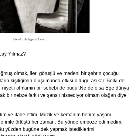
Kaynak: uludagsozluk.com
cay Yılmaz?
doğmuş olmak, ileri görüşlü ve medeni bir şehrin çocuğu
rın kişiliğimin oluşumunda etkisi olduğu aşikar. Belki de
i niyetli olmamın bir sebebi
de budur.
Ne de olsa Ege dünya
rak bir nebze farklı ve şanslı hissediyor olmam
olağan
diye
tim ve ifade ettim. Müzik ve kemanım benim yaşam
lerimle örtüştü her zaman. Bu yönde empoze edilmedim,
Bu yüzden bugüne dek yapmak istediklerimi