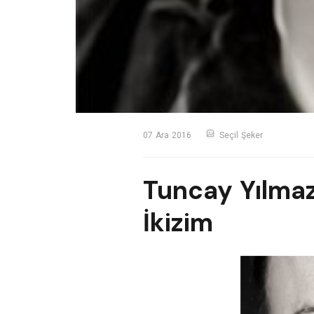
07 Ara 2016
Seçil Şeker
Tuncay Yılma
İkizim