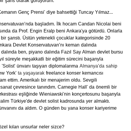
bir şans olarak görüyorum.
Kemanın Genç Prensi' diye bahsettiği Tuncay Yılmaz...
nservatuvarı’nda başladım.
İ
lk hocam Candan Nicolai beni
asında da Prof. Engin Eralp beni Ankara'ya götürdü. Onlarla
 bir şanstı. Üstün yetenekli çocuklar kategorisinde 20
nkara Devlet Konservatuvarı’nı keman dalında
man dalında ben, piyano dalında Fazıl Say Alman devlet bursu
l süreyle meşakkatli bir eğitim sürecini başarıyla
 'Solist' ünvan
ı
taşıyan diplomalarıma
Almanya’da
sahip
w York'
ta
yaşayarak
freelance konser kemancısı
am ettim. Amerikalı bir menajerim oldu. Sevgili
anat çevresince tanındım. Carnegie Hall' da önemli bir
rkestrası eşliğinde Wieniawski'
nin konçertosunu başarıyla
alim Türkiye'de devlet solist kadrosunda yer almaktı.
' ünvanını da aldım. O günden bu yana konser kariyerime
el kılan unsurlar neler sizce?