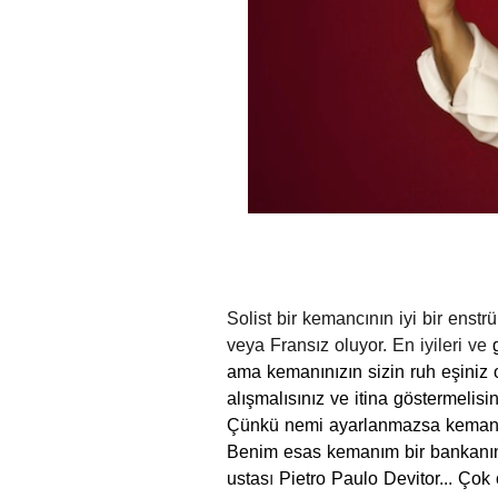
Solist bir kemancının iyi bir enst
veya Fransız oluyor. En
iyileri ve
ama kemanınızın sizin ruh eşiniz ol
alışmalısınız ve itina göstermelis
Çünkü nemi ayarlanmazsa keman h
Benim esas kemanım bir bankanın 
ustas
ı
Pietro Paulo Devitor... Çok 