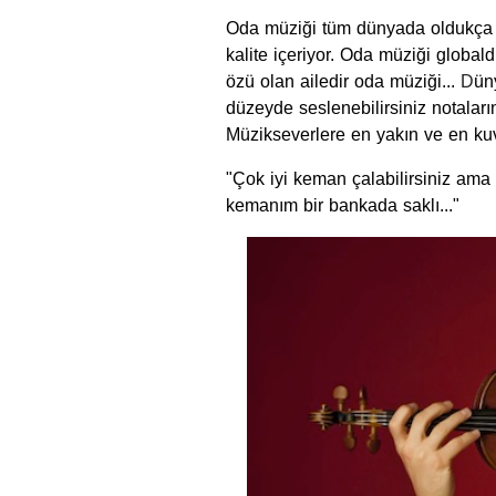
Oda müziği tüm dünyada oldukça ya
kalite içeriyor. Oda müziği globald
özü olan ailedir oda müziği...
D
ün
düzeyde seslenebilirsiniz notaları
Müzikseverlere en yakın ve en kuv
"Çok iyi keman çalabilirsiniz ama
kemanım bir bankada saklı..."