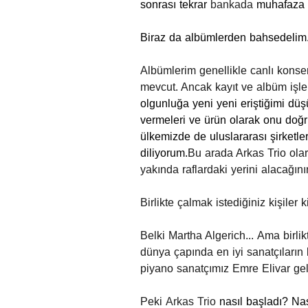
sonrası tekrar
bankada
muhafaza 
Biraz da albümlerden bahsedelim.
Albümlerim genellikle canlı konser
mevcut. Ancak kayıt ve albüm işl
olgunluğa yeni yeni eriştiğimi dü
vermeleri ve ürün olarak onu doğ
ülkemizde de uluslararası şirketle
diliyorum.
Bu arada Arkas Trio ola
yakında raflardaki yerini alacağın
Birlikte çalmak istediğiniz kişiler 
Belki Martha Algerich...
Ama birlik
dünya çapında en iyi sanatçıların 
piyano sanatçımız Emre Elivar geli
Peki
Arkas Trio
nasıl başladı? Nas