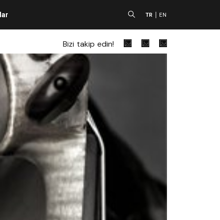
lar
A
TR
EN
Bizi takip edin!