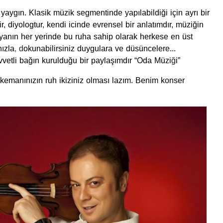
ygın. Klasik müzik segmentinde yapılabildiği için ayrı bir
ir, diyologtur, kendi icinde evrensel bir anlatımdır, müziğin
yanın her yerinde bu ruha sahip olarak herkese en üst
nızla
,
d
okunabilirsiniz duygulara ve düsüncelere...
vetli bağın kurulduğu bir paylaşımdır “Oda Müzi
ğ
i”
 kemanınızın ruh ikiziniz olması lazım. Benim konser