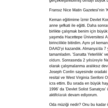
gerçekleştirebilmiş olmayı büyük 
Fransız Nice Matin Gazetesi’nin '
Keman eğitimime
İ
zmir Devlet Ko
anne şefkati ile eğitti. Daha sonr
birlikte çalışmak benim için büyük
yaşımda Hacettepe Üniversitesi A
birincilikle bitirdim. Aynı yıl ke
DAAD'yi kazandık. Almanya'da 7 yı
tamamladım. 'Sanatta Yeterlilik' ve
oldum
. Sonrasında 2 yıl
süreyle
Ne
olarak çalışmalarıma aralıksız dev
Joseph Conlin sayesinde oradaki s
resital ve West Virginia Senfoni O
icra ettim. Bu sırada en büyük hay
1996'
da 'Devlet Solist Sanatçısı
aktif
olarak
devam ediyorum.
Oda müziği nedir? Onu bu kadar öz