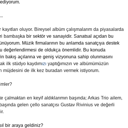
ediyorum.
..
 kayıtları oluyor. Bireysel albüm çalışmalarım da piyasalarda
eri bamba
ş
ka bir sektör ve sanayidir. Sanatsal açıdan bu
şünüyorum. Müzik firmalarının bu anlamda sanatçıya destek
ru değerlendirmesi de oldukça önemlidir. Bu konuda
rin bakış açılarına ve geniş vizyonuna sahip olunmasını
rak ilk stüdyo kaydım
ızı
yaptığımızın ve albümümüzün
ın müjdesini de ilk kez buradan vermek istiyorum.
kimler?
te çalmaktan en keyif aldıklarımın başında; Arkas Trio ailem,
başında gelen çello sanatçısı Gustav Rivinius ve değerli
r.
ıl bir araya geldiniz?