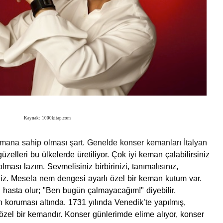
Kaynak: 1000kitap.com
rümana sahip olması şart. Genelde konser kemanları İtalyan
güzelleri bu ülkelerde üretiliyor. Çok iyi keman çalabilirsiniz
ması lazım. Sevmelisiniz birbirinizi, tanımalısınız,
iniz. Mesela nem dengesi ayarlı özel bir keman kutum var.
asta olur; "Ben bugün çalmayacağım!" diyebilir.
koruması altında. 1731 yılında Venedik’te yapılmış,
özel bir kemandır. Konser günlerimde elime alıyor, konser