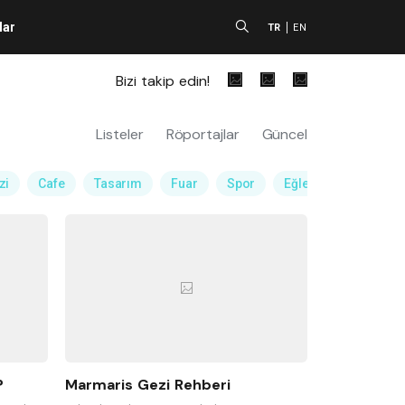
lar
A
TR
EN
Bizi takip edin!
Listeler
Röportajlar
Güncel
zi
Cafe
Tasarım
Fuar
Spor
Eğlence Mekanı
?
Marmaris Gezi Rehberi