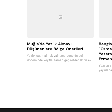
bir müzik performansı gerçekleştiriyor.
Muğla'da Yazlık Almayı
Bengis
Düşünenlere Bölge Önerileri
"Orma
Yeters
Yazlık satın almak yalnızca senenin belli
Etmeni
döneminde keyifle zaman geçirebilecek bir ev
satın almak değil aynı zamanda kârlı bir
Yazıları 
gayrimenkul yatırımı yapmaktır. Bu yüzden son
yayınlana
yıllarda satılık yazlıklara
Sesini Ar
[https://www.hepsiemlak.com/satilik/yazlik]
[https://
duyulan ilgili her geçen gün daha fazla artıyor.
sesini-ari
Özellikle çocuklu aileler ya da kalabalık gruplar
cocuklara-yardim-
için ideal bir tatil seçeneği olan yazlık tatili,
romanıyla
uzun vadede daha ekonomik bir seçenek
Orman Olm
olmasıyla da öne çıkıyor. Eğer siz de yaz
kulak ver
tatillerinizi geçirebileceğiniz, konforlu bir yazlık
arayışındaysanız Türkiye’nin popüler yaz tatili