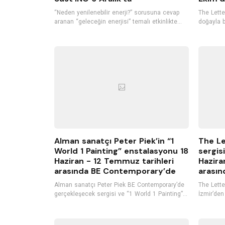
“Neden yenilenebilir enerji?” sorusuna cevap
The Letter
aranan “geleceğin enerjisi” temalı etkinlikte
doğayla b
katılımcılar yenilenebilir enerjinin yeri ve
O-E-X-I-S
önemini konuşurken, bu enerjilerin verimliliğini
itibaren 
ve diğer enerji kaynaklarından farkını tartışarak,
sanatseve
yenilenebilir enerjinin Türkiye ve Dünyadaki
kullanımı hakkında bilgi alacak.
Alman sanatçı Peter Piek’in “1
The Le
World 1 Painting” enstalasyonu 18
sergisi
Haziran - 12 Temmuz tarihleri
Hazira
arasında BE Contemporary’de
arasın
Alman sanatçı Peter Piek BE Contemporary’de
The Letter
gerçekleşecek sergisi ve “1 World 1 Painting”
İzmir’den
projesi kapsamında yerleştirilecek
2022 tari
enstalasyonu ile İzmirli sanat severlerle
sahipliği
buluşuyor, açılışta ise kendi bestelerini içeren