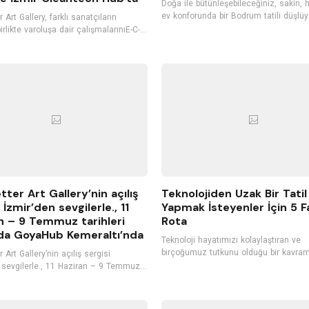
Doğa ile bütünleşebileceğiniz, sakin, 
ev konforunda bir Bodrum tatili düşlüy
 Art Gallery, farklı sanatçıların
Bodrum ile özdeşleşmiş, şirin butik ote
irlikte varoluşa dair çalışmalarınıE-C-
tercih edebilirsiniz. Konuklarını kendi m
-T sergisi kapsamında, 24 Ekim’den
gibi ağırlayan, kişiye özel hizmet vere
İzmir’de Cleantech Hub’ta
oteller, tatilinizi daha keyifli hale getir
rlerle buluşturacak.
Bodrum'un hizmet kalitesiyle öne çıka
otellerini listeledik. İyi tatiller...
tter Art Gallery’nin açılış
Teknolojiden Uzak Bir Tatil
 İzmir’den sevgilerle., 11
Yapmak İsteyenler İçin 5 Fa
n – 9 Temmuz tarihleri
Rota
da GoyaHub Kemeraltı’nda
Teknoloji hayatımızı kolaylaştıran ve
birçoğumuz tutkunu olduğu bir kavram
 Art Gallery’nin açılış sergisi
Teknolojinin bize sunduğu ürünleri he
 sevgilerle., 11 Haziran – 9 Temmuz
istisnasız olarak kullanıyoruz. Sürekli olarak
hleri arasında GoyaHub’ın ev
bilgisayarlar ve akıllı telefonlar ile iç i
nde gerçekleşiyor.
Ancak bu durum fayda kadar zarara d