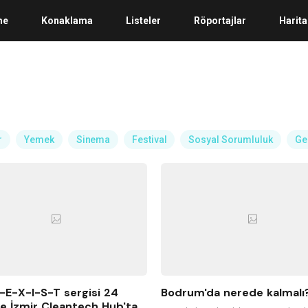
me
Konaklama
Listeler
Röportajlar
Harita
r
Yemek
Sinema
Festival
Sosyal Sorumluluk
Ge
E-X-I-S-T sergisi 24
Bodrum'da nerede kalmalı
e İzmir Cleantech Hub'ta