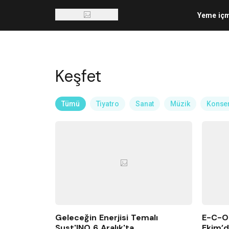
Yeme iç
Keşfet
Tümü
Tiyatro
Sanat
Müzik
Konse
Geleceğin Enerjisi Temalı
E-C-O-
Sust'INO 6 Aralık'ta
Ekim’d