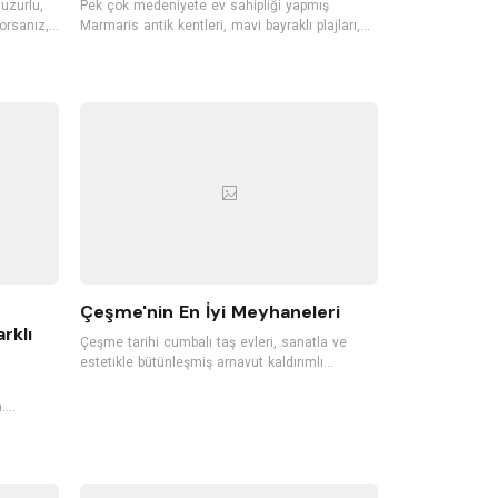
huzurlu,
Pek çok medeniyete ev sahipliği yapmış
orsanız,
Marmaris antik kentleri, mavi bayraklı plajları,
llerini
gece hayatı ile Türkiye'nin en sevilen tatil
isafirleri
bölgelerinden biri. Dünyaca ünlü koylara, mavi
n bu butik
bayraklı plajlara sahip Marmaris'te pek çok
ecek.
tropik meyve de yetişiyor. Ormanları, akarsuları,
n butik
dalışa elverişli koyları, günübirlik tekne
gezintileri ve su sporlarıyla da Marmaris, her
sene pek çok yerli ve yabancı turisti ağırlıyor.
Çeşme'nin En İyi Meyhaneleri
rklı
Çeşme tarihi cumbalı taş evleri, sanatla ve
estetikle bütünleşmiş arnavut kaldırımlı
sokakları, rüzgarı, plajları ile Ege’nin en sevilen
tatil noktalarından biri. Damla sakızı ağaçlarının
.
da yetiştiği Çeşme, meyhaneleriyle de oldukça
r gün
ünlü. İçkinizi ister denizle ve kumlarla temas
ederek yudumlayın, ister yeni nesil bir
çeyiz.
meyhanede farklı gastronomik lezzetleri
a sebep