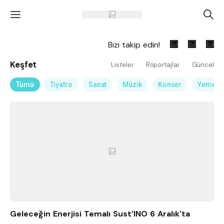
'
A
Bizi takip edin!
Keşfet
Listeler
Röportajlar
Güncel
Tümü
Tiyatro
Sanat
Müzik
Konser
Yemek
Geleceğin Enerjisi Temalı Sust'INO 6 Aralık'ta