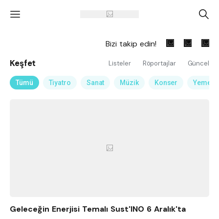
'
A
Bizi takip edin!
Keşfet
Listeler
Röportajlar
Güncel
Tümü
Tiyatro
Sanat
Müzik
Konser
Yemek
Geleceğin Enerjisi Temalı Sust'INO 6 Aralık'ta