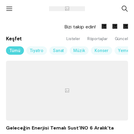
'
A
Bizi takip edin!
Keşfet
Listeler
Röportajlar
Güncel
Tümü
Tiyatro
Sanat
Müzik
Konser
Yemek
Geleceğin Enerjisi Temalı Sust'INO 6 Aralık'ta