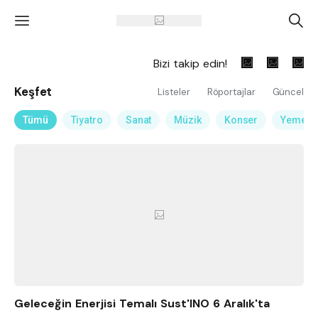
'
A
Bizi takip edin!
Keşfet
Listeler
Röportajlar
Güncel
Tümü
Tiyatro
Sanat
Müzik
Konser
Yemek
Geleceğin Enerjisi Temalı Sust'INO 6 Aralık'ta