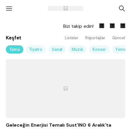
'
A
Bizi takip edin!
Keşfet
Listeler
Röportajlar
Güncel
Tümü
Tiyatro
Sanat
Müzik
Konser
Yemek
Geleceğin Enerjisi Temalı Sust'INO 6 Aralık'ta