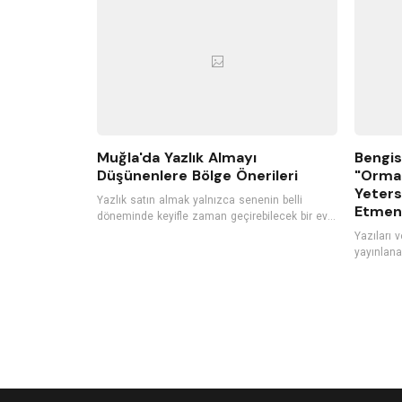
bir müzik performansı gerçekleştiriyor.
Muğla'da Yazlık Almayı
Bengis
Düşünenlere Bölge Önerileri
"Orma
Yeters
Yazlık satın almak yalnızca senenin belli
Etmeni
döneminde keyifle zaman geçirebilecek bir ev
satın almak değil aynı zamanda kârlı bir
Yazıları 
gayrimenkul yatırımı yapmaktır. Bu yüzden son
yayınlana
yıllarda satılık yazlıklara
Sesini Ar
[https://www.hepsiemlak.com/satilik/yazlik]
[https://
duyulan ilgili her geçen gün daha fazla artıyor.
sesini-ari
Özellikle çocuklu aileler ya da kalabalık gruplar
cocuklara-yardim-
için ideal bir tatil seçeneği olan yazlık tatili,
romanıyla
uzun vadede daha ekonomik bir seçenek
Orman Olm
olmasıyla da öne çıkıyor. Eğer siz de yaz
kulak ver
tatillerinizi geçirebileceğiniz, konforlu bir yazlık
arayışındaysanız Türkiye’nin popüler yaz tatili