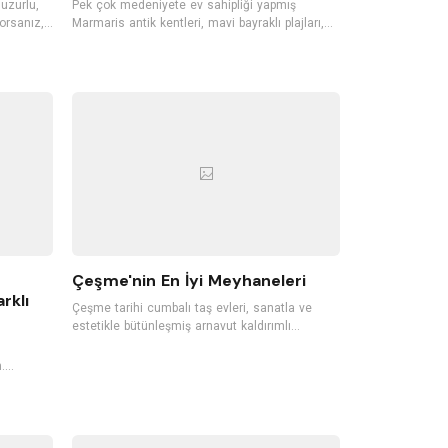
huzurlu,
Pek çok medeniyete ev sahipliği yapmış
orsanız,
Marmaris antik kentleri, mavi bayraklı plajları,
llerini
gece hayatı ile Türkiye'nin en sevilen tatil
isafirleri
bölgelerinden biri. Dünyaca ünlü koylara, mavi
n bu butik
bayraklı plajlara sahip Marmaris'te pek çok
ecek.
tropik meyve de yetişiyor. Ormanları, akarsuları,
n butik
dalışa elverişli koyları, günübirlik tekne
gezintileri ve su sporlarıyla da Marmaris, her
sene pek çok yerli ve yabancı turisti ağırlıyor.
Çeşme'nin En İyi Meyhaneleri
rklı
Çeşme tarihi cumbalı taş evleri, sanatla ve
estetikle bütünleşmiş arnavut kaldırımlı
sokakları, rüzgarı, plajları ile Ege’nin en sevilen
tatil noktalarından biri. Damla sakızı ağaçlarının
.
da yetiştiği Çeşme, meyhaneleriyle de oldukça
r gün
ünlü. İçkinizi ister denizle ve kumlarla temas
ederek yudumlayın, ister yeni nesil bir
çeyiz.
meyhanede farklı gastronomik lezzetleri
a sebep