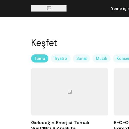
Yeme iç
Keşfet
Tümü
Tiyatro
Sanat
Müzik
Konse
Geleceğin Enerjisi Temalı
E-C-O-
Sust'INO 6 Aralık'ta
Ekim’d