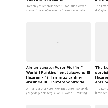
“Neden yenilenebilir enerji?” sorusuna cevap
The Letter
aranan “geleceğin enerjisi” temalı etkinlikte
doğayla b
katılımcılar yenilenebilir enerjinin yeri ve
O-E-X-I-S
önemini konuşurken, bu enerjilerin verimliliğini
itibaren 
ve diğer enerji kaynaklarından farkını tartışarak,
sanatseve
yenilenebilir enerjinin Türkiye ve Dünyadaki
kullanımı hakkında bilgi alacak.
Alman sanatçı Peter Piek’in “1
The Le
World 1 Painting” enstalasyonu 18
sergisi
Haziran - 12 Temmuz tarihleri
Hazira
arasında BE Contemporary’de
arasın
Alman sanatçı Peter Piek BE Contemporary’de
The Letter
gerçekleşecek sergisi ve “1 World 1 Painting”
İzmir’den
projesi kapsamında yerleştirilecek
2022 tari
enstalasyonu ile İzmirli sanat severlerle
sahipliği
buluşuyor, açılışta ise kendi bestelerini içeren