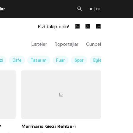
lar
A
TR
EN
Bizi takip edin!
Listeler
Röportajlar
Güncel
zi
Cafe
Tasarım
Fuar
Spor
Eğlence Mekanı
?
Marmaris Gezi Rehberi