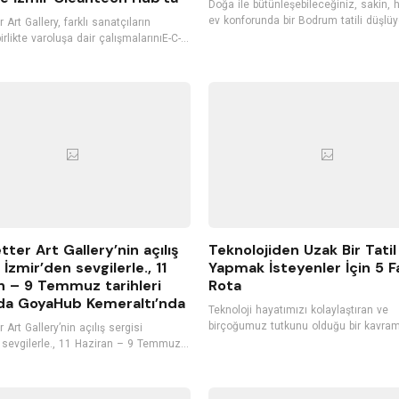
Doğa ile bütünleşebileceğiniz, sakin, 
ev konforunda bir Bodrum tatili düşlüy
 Art Gallery, farklı sanatçıların
Bodrum ile özdeşleşmiş, şirin butik ote
irlikte varoluşa dair çalışmalarınıE-C-
tercih edebilirsiniz. Konuklarını kendi m
-T sergisi kapsamında, 24 Ekim’den
gibi ağırlayan, kişiye özel hizmet vere
İzmir’de Cleantech Hub’ta
oteller, tatilinizi daha keyifli hale getir
rlerle buluşturacak.
Bodrum'un hizmet kalitesiyle öne çıka
otellerini listeledik. İyi tatiller...
tter Art Gallery’nin açılış
Teknolojiden Uzak Bir Tatil
 İzmir’den sevgilerle., 11
Yapmak İsteyenler İçin 5 Fa
n – 9 Temmuz tarihleri
Rota
da GoyaHub Kemeraltı’nda
Teknoloji hayatımızı kolaylaştıran ve
birçoğumuz tutkunu olduğu bir kavram
 Art Gallery’nin açılış sergisi
Teknolojinin bize sunduğu ürünleri he
 sevgilerle., 11 Haziran – 9 Temmuz
istisnasız olarak kullanıyoruz. Sürekli olarak
hleri arasında GoyaHub’ın ev
bilgisayarlar ve akıllı telefonlar ile iç i
nde gerçekleşiyor.
Ancak bu durum fayda kadar zarara d