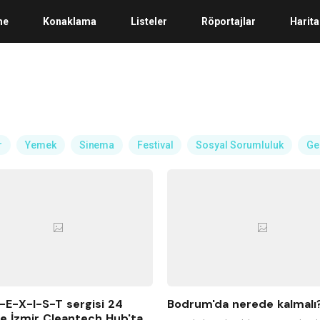
me
Konaklama
Listeler
Röportajlar
Harita
r
Yemek
Sinema
Festival
Sosyal Sorumluluk
Ge
E-X-I-S-T sergisi 24
Bodrum'da nerede kalmalı
e İzmir Cleantech Hub'ta