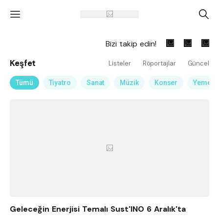
'
A
Bizi takip edin!
Keşfet
Listeler
Röportajlar
Güncel
Tümü
Tiyatro
Sanat
Müzik
Konser
Yemek
Geleceğin Enerjisi Temalı Sust'INO 6 Aralık'ta