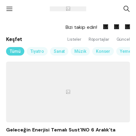
'
A
Bizi takip edin!
Keşfet
Listeler
Röportajlar
Güncel
Tümü
Tiyatro
Sanat
Müzik
Konser
Yemek
Geleceğin Enerjisi Temalı Sust'INO 6 Aralık'ta