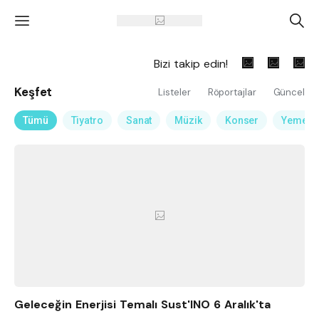
'
A
Bizi takip edin!
Keşfet
Listeler
Röportajlar
Güncel
Tümü
Tiyatro
Sanat
Müzik
Konser
Yemek
Geleceğin Enerjisi Temalı Sust'INO 6 Aralık'ta