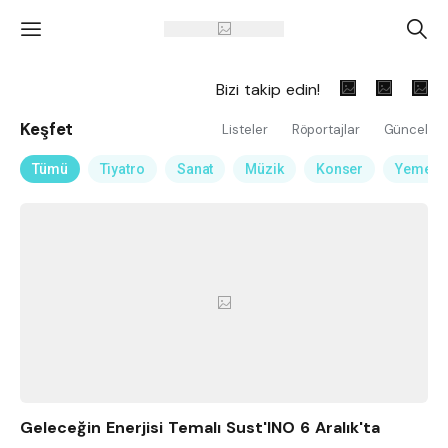
'
A
Bizi takip edin!
Keşfet
Listeler
Röportajlar
Güncel
Tümü
Tiyatro
Sanat
Müzik
Konser
Yemek
Geleceğin Enerjisi Temalı Sust'INO 6 Aralık'ta