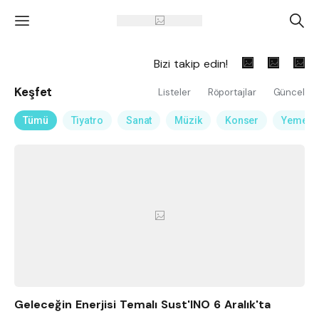
'
A
Bizi takip edin!
Keşfet
Listeler
Röportajlar
Güncel
Tümü
Tiyatro
Sanat
Müzik
Konser
Yemek
Geleceğin Enerjisi Temalı Sust'INO 6 Aralık'ta