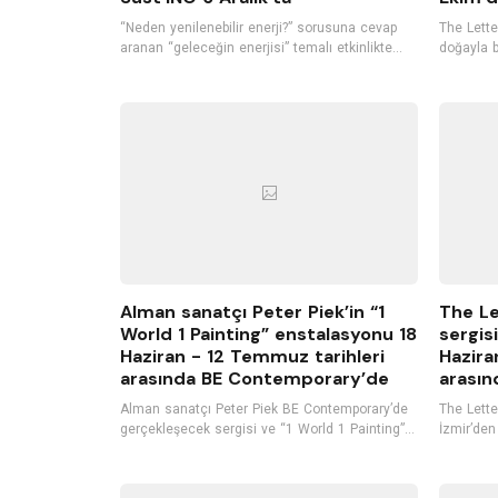
“Neden yenilenebilir enerji?” sorusuna cevap
The Letter
aranan “geleceğin enerjisi” temalı etkinlikte
doğayla b
katılımcılar yenilenebilir enerjinin yeri ve
O-E-X-I-S
önemini konuşurken, bu enerjilerin verimliliğini
itibaren 
ve diğer enerji kaynaklarından farkını tartışarak,
sanatseve
yenilenebilir enerjinin Türkiye ve Dünyadaki
kullanımı hakkında bilgi alacak.
Alman sanatçı Peter Piek’in “1
The Le
World 1 Painting” enstalasyonu 18
sergisi
Haziran - 12 Temmuz tarihleri
Hazira
arasında BE Contemporary’de
arasın
Alman sanatçı Peter Piek BE Contemporary’de
The Letter
gerçekleşecek sergisi ve “1 World 1 Painting”
İzmir’den
projesi kapsamında yerleştirilecek
2022 tari
enstalasyonu ile İzmirli sanat severlerle
sahipliği
buluşuyor, açılışta ise kendi bestelerini içeren