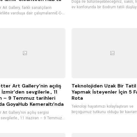
Doğa ile bütünleşebileceğiniz, sakin, 
ev konforunda bir Bodrum tatili düşlüy
 Art Gallery, farklı sanatçıların
Bodrum ile özdeşleşmiş, şirin butik ote
irlikte varoluşa dair çalışmalarınıE-C-
tercih edebilirsiniz. Konuklarını kendi m
-T sergisi kapsamında, 24 Ekim’den
gibi ağırlayan, kişiye özel hizmet vere
İzmir’de Cleantech Hub’ta
oteller, tatilinizi daha keyifli hale getir
rlerle buluşturacak.
Bodrum'un hizmet kalitesiyle öne çıka
otellerini listeledik. İyi tatiller...
tter Art Gallery’nin açılış
Teknolojiden Uzak Bir Tatil
 İzmir’den sevgilerle., 11
Yapmak İsteyenler İçin 5 Fa
n – 9 Temmuz tarihleri
Rota
da GoyaHub Kemeraltı’nda
Teknoloji hayatımızı kolaylaştıran ve
birçoğumuz tutkunu olduğu bir kavram
 Art Gallery’nin açılış sergisi
Teknolojinin bize sunduğu ürünleri he
 sevgilerle., 11 Haziran – 9 Temmuz
istisnasız olarak kullanıyoruz. Sürekli olarak
hleri arasında GoyaHub’ın ev
bilgisayarlar ve akıllı telefonlar ile iç i
nde gerçekleşiyor.
Ancak bu durum fayda kadar zarara d