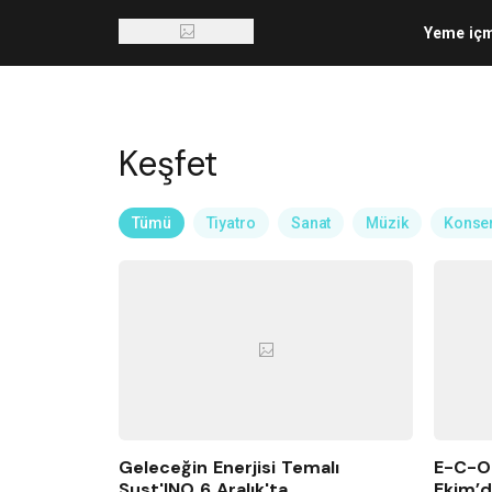
Yeme iç
Keşfet
Tümü
Tiyatro
Sanat
Müzik
Konse
Geleceğin Enerjisi Temalı
E-C-O-
Sust'INO 6 Aralık'ta
Ekim’d