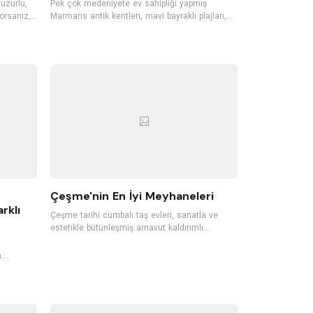
huzurlu,
Pek çok medeniyete ev sahipliği yapmış
orsanız,
Marmaris antik kentleri, mavi bayraklı plajları,
llerini
gece hayatı ile Türkiye'nin en sevilen tatil
isafirleri
bölgelerinden biri. Dünyaca ünlü koylara, mavi
n bu butik
bayraklı plajlara sahip Marmaris'te pek çok
ecek.
tropik meyve de yetişiyor. Ormanları, akarsuları,
n butik
dalışa elverişli koyları, günübirlik tekne
gezintileri ve su sporlarıyla da Marmaris, her
sene pek çok yerli ve yabancı turisti ağırlıyor.
Çeşme'nin En İyi Meyhaneleri
rklı
Çeşme tarihi cumbalı taş evleri, sanatla ve
estetikle bütünleşmiş arnavut kaldırımlı
sokakları, rüzgarı, plajları ile Ege’nin en sevilen
tatil noktalarından biri. Damla sakızı ağaçlarının
.
da yetiştiği Çeşme, meyhaneleriyle de oldukça
r gün
ünlü. İçkinizi ister denizle ve kumlarla temas
ederek yudumlayın, ister yeni nesil bir
çeyiz.
meyhanede farklı gastronomik lezzetleri
a sebep