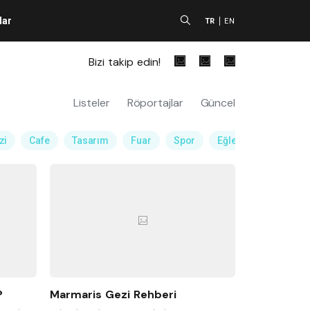
lar
A
TR
EN
Bizi takip edin!
Listeler
Röportajlar
Güncel
zi
Cafe
Tasarım
Fuar
Spor
Eğlence Mekanı
?
Marmaris Gezi Rehberi