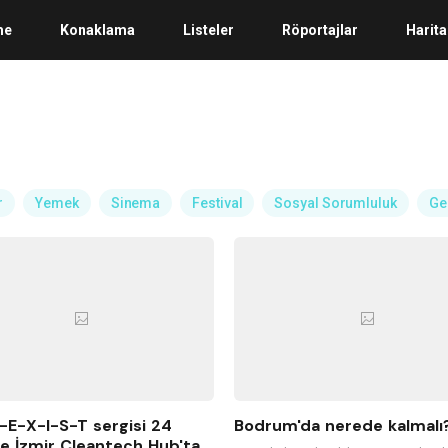
me
Konaklama
Listeler
Röportajlar
Harita
r
Yemek
Sinema
Festival
Sosyal Sorumluluk
Ge
E-X-I-S-T sergisi 24
Bodrum'da nerede kalmalı
e İzmir Cleantech Hub'ta