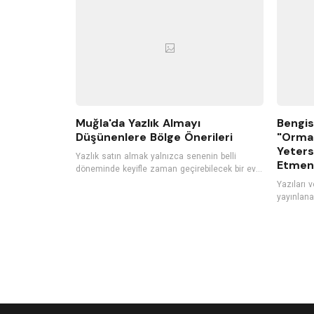
bir müzik performansı gerçekleştiriyor.
Muğla'da Yazlık Almayı
Bengis
Düşünenlere Bölge Önerileri
"Orma
Yeters
Yazlık satın almak yalnızca senenin belli
Etmeni
döneminde keyifle zaman geçirebilecek bir ev
satın almak değil aynı zamanda kârlı bir
Yazıları 
gayrimenkul yatırımı yapmaktır. Bu yüzden son
yayınlana
yıllarda satılık yazlıklara
Sesini Ar
[https://www.hepsiemlak.com/satilik/yazlik]
[https://
duyulan ilgili her geçen gün daha fazla artıyor.
sesini-ari
Özellikle çocuklu aileler ya da kalabalık gruplar
cocuklara-yardim-
için ideal bir tatil seçeneği olan yazlık tatili,
romanıyla
uzun vadede daha ekonomik bir seçenek
Orman Olm
olmasıyla da öne çıkıyor. Eğer siz de yaz
kulak ver
tatillerinizi geçirebileceğiniz, konforlu bir yazlık
arayışındaysanız Türkiye’nin popüler yaz tatili