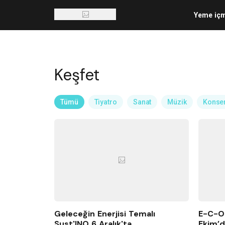
Yeme iç
Keşfet
Tümü
Tiyatro
Sanat
Müzik
Konse
Geleceğin Enerjisi Temalı
E-C-O-
Sust'INO 6 Aralık'ta
Ekim’d