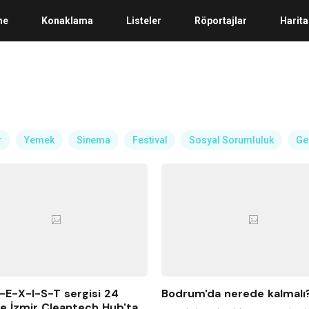
me
Konaklama
Listeler
Röportajlar
Harita
r
Yemek
Sinema
Festival
Sosyal Sorumluluk
Ge
E-X-I-S-T sergisi 24
Bodrum'da nerede kalmalı
e İzmir Cleantech Hub'ta