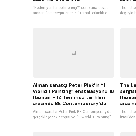
“Neden yenilenebilir enerji?” sorusuna cevap
The Letter
aranan “geleceğin enerjisi” temalı etkinlikte
doğayla b
katılımcılar yenilenebilir enerjinin yeri ve
O-E-X-I-S
önemini konuşurken, bu enerjilerin verimliliğini
itibaren 
ve diğer enerji kaynaklarından farkını tartışarak,
sanatseve
yenilenebilir enerjinin Türkiye ve Dünyadaki
kullanımı hakkında bilgi alacak.
Alman sanatçı Peter Piek’in “1
The Le
World 1 Painting” enstalasyonu 18
sergisi
Haziran - 12 Temmuz tarihleri
Hazira
arasında BE Contemporary’de
arasın
Alman sanatçı Peter Piek BE Contemporary’de
The Letter
gerçekleşecek sergisi ve “1 World 1 Painting”
İzmir’den
projesi kapsamında yerleştirilecek
2022 tari
enstalasyonu ile İzmirli sanat severlerle
sahipliği
buluşuyor, açılışta ise kendi bestelerini içeren