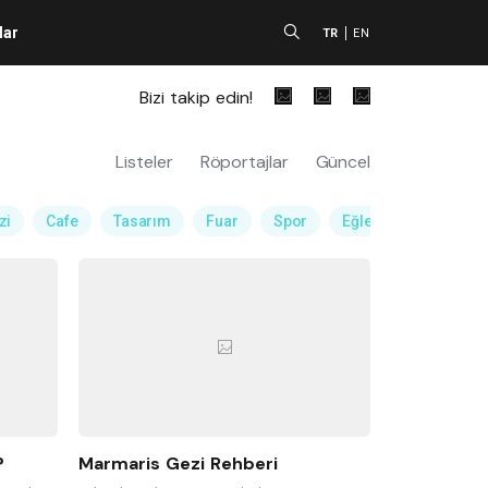
lar
A
TR
EN
Bizi takip edin!
Listeler
Röportajlar
Güncel
zi
Cafe
Tasarım
Fuar
Spor
Eğlence Mekanı
?
Marmaris Gezi Rehberi