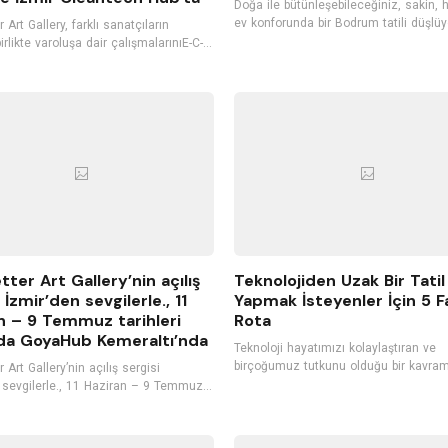
Doğa ile bütünleşebileceğiniz, sakin, 
ev konforunda bir Bodrum tatili düşlüy
 Art Gallery, farklı sanatçıların
Bodrum ile özdeşleşmiş, şirin butik ote
irlikte varoluşa dair çalışmalarınıE-C-
tercih edebilirsiniz. Konuklarını kendi m
-T sergisi kapsamında, 24 Ekim’den
gibi ağırlayan, kişiye özel hizmet vere
İzmir’de Cleantech Hub’ta
oteller, tatilinizi daha keyifli hale getir
rlerle buluşturacak.
Bodrum'un hizmet kalitesiyle öne çıka
otellerini listeledik. İyi tatiller...
tter Art Gallery’nin açılış
Teknolojiden Uzak Bir Tatil
 İzmir’den sevgilerle., 11
Yapmak İsteyenler İçin 5 Fa
n – 9 Temmuz tarihleri
Rota
da GoyaHub Kemeraltı’nda
Teknoloji hayatımızı kolaylaştıran ve
birçoğumuz tutkunu olduğu bir kavram
 Art Gallery’nin açılış sergisi
Teknolojinin bize sunduğu ürünleri he
 sevgilerle., 11 Haziran – 9 Temmuz
istisnasız olarak kullanıyoruz. Sürekli olarak
hleri arasında GoyaHub’ın ev
bilgisayarlar ve akıllı telefonlar ile iç i
nde gerçekleşiyor.
Ancak bu durum fayda kadar zarara d