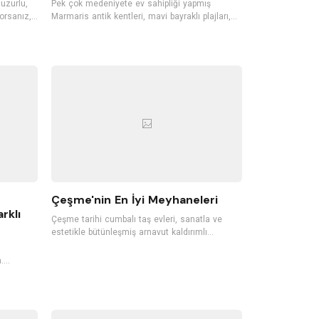
huzurlu,
Pek çok medeniyete ev sahipliği yapmış
orsanız,
Marmaris antik kentleri, mavi bayraklı plajları,
llerini
gece hayatı ile Türkiye'nin en sevilen tatil
isafirleri
bölgelerinden biri. Dünyaca ünlü koylara, mavi
n bu butik
bayraklı plajlara sahip Marmaris'te pek çok
ecek.
tropik meyve de yetişiyor. Ormanları, akarsuları,
n butik
dalışa elverişli koyları, günübirlik tekne
gezintileri ve su sporlarıyla da Marmaris, her
sene pek çok yerli ve yabancı turisti ağırlıyor.
Çeşme'nin En İyi Meyhaneleri
rklı
Çeşme tarihi cumbalı taş evleri, sanatla ve
estetikle bütünleşmiş arnavut kaldırımlı
sokakları, rüzgarı, plajları ile Ege’nin en sevilen
tatil noktalarından biri. Damla sakızı ağaçlarının
.
da yetiştiği Çeşme, meyhaneleriyle de oldukça
r gün
ünlü. İçkinizi ister denizle ve kumlarla temas
ederek yudumlayın, ister yeni nesil bir
çeyiz.
meyhanede farklı gastronomik lezzetleri
a sebep