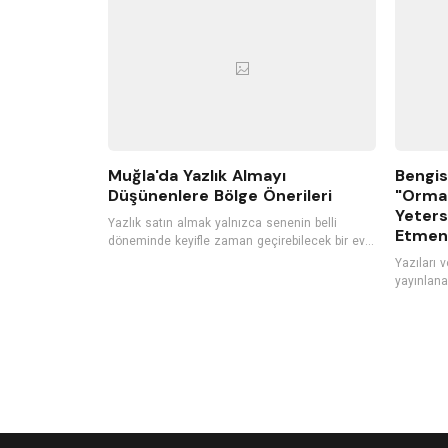
bir müzik performansı gerçekleştiriyor.
Muğla'da Yazlık Almayı
Bengis
Düşünenlere Bölge Önerileri
"Orma
Yeters
Yazlık satın almak yalnızca senenin belli
Etmeni
döneminde keyifle zaman geçirebilecek bir ev
satın almak değil aynı zamanda kârlı bir
Yazıları 
gayrimenkul yatırımı yapmaktır. Bu yüzden son
yayınlana
yıllarda satılık yazlıklara
Sesini Ar
[https://www.hepsiemlak.com/satilik/yazlik]
[https://
duyulan ilgili her geçen gün daha fazla artıyor.
sesini-ari
Özellikle çocuklu aileler ya da kalabalık gruplar
cocuklara-yardim-
için ideal bir tatil seçeneği olan yazlık tatili,
romanıyla
uzun vadede daha ekonomik bir seçenek
Orman Olm
olmasıyla da öne çıkıyor. Eğer siz de yaz
kulak ver
tatillerinizi geçirebileceğiniz, konforlu bir yazlık
arayışındaysanız Türkiye’nin popüler yaz tatili