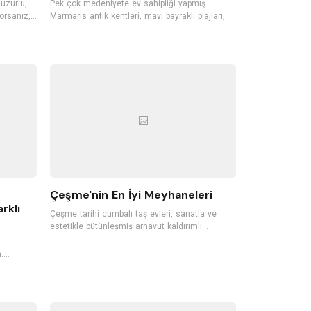
huzurlu,
Pek çok medeniyete ev sahipliği yapmış
orsanız,
Marmaris antik kentleri, mavi bayraklı plajları,
llerini
gece hayatı ile Türkiye'nin en sevilen tatil
isafirleri
bölgelerinden biri. Dünyaca ünlü koylara, mavi
n bu butik
bayraklı plajlara sahip Marmaris'te pek çok
ecek.
tropik meyve de yetişiyor. Ormanları, akarsuları,
n butik
dalışa elverişli koyları, günübirlik tekne
gezintileri ve su sporlarıyla da Marmaris, her
sene pek çok yerli ve yabancı turisti ağırlıyor.
Çeşme'nin En İyi Meyhaneleri
rklı
Çeşme tarihi cumbalı taş evleri, sanatla ve
estetikle bütünleşmiş arnavut kaldırımlı
sokakları, rüzgarı, plajları ile Ege’nin en sevilen
tatil noktalarından biri. Damla sakızı ağaçlarının
.
da yetiştiği Çeşme, meyhaneleriyle de oldukça
r gün
ünlü. İçkinizi ister denizle ve kumlarla temas
ederek yudumlayın, ister yeni nesil bir
çeyiz.
meyhanede farklı gastronomik lezzetleri
a sebep