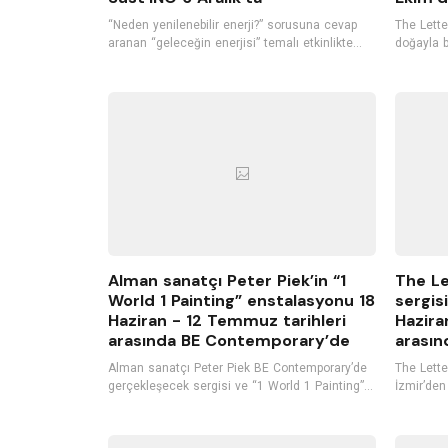
“Neden yenilenebilir enerji?” sorusuna cevap
The Letter
aranan “geleceğin enerjisi” temalı etkinlikte
doğayla b
katılımcılar yenilenebilir enerjinin yeri ve
O-E-X-I-S
önemini konuşurken, bu enerjilerin verimliliğini
itibaren 
ve diğer enerji kaynaklarından farkını tartışarak,
sanatseve
yenilenebilir enerjinin Türkiye ve Dünyadaki
kullanımı hakkında bilgi alacak.
Alman sanatçı Peter Piek’in “1
The Le
World 1 Painting” enstalasyonu 18
sergisi
Haziran - 12 Temmuz tarihleri
Hazira
arasında BE Contemporary’de
arasın
Alman sanatçı Peter Piek BE Contemporary’de
The Letter
gerçekleşecek sergisi ve “1 World 1 Painting”
İzmir’den
projesi kapsamında yerleştirilecek
2022 tari
enstalasyonu ile İzmirli sanat severlerle
sahipliği
buluşuyor, açılışta ise kendi bestelerini içeren