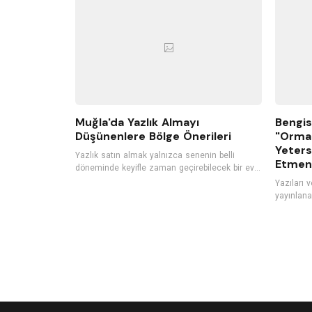
bir müzik performansı gerçekleştiriyor.
Muğla'da Yazlık Almayı
Bengis
Düşünenlere Bölge Önerileri
"Orma
Yeters
Yazlık satın almak yalnızca senenin belli
Etmeni
döneminde keyifle zaman geçirebilecek bir ev
satın almak değil aynı zamanda kârlı bir
Yazıları 
gayrimenkul yatırımı yapmaktır. Bu yüzden son
yayınlana
yıllarda satılık yazlıklara
Sesini Ar
[https://www.hepsiemlak.com/satilik/yazlik]
[https://
duyulan ilgili her geçen gün daha fazla artıyor.
sesini-ari
Özellikle çocuklu aileler ya da kalabalık gruplar
cocuklara-yardim-
için ideal bir tatil seçeneği olan yazlık tatili,
romanıyla
uzun vadede daha ekonomik bir seçenek
Orman Olm
olmasıyla da öne çıkıyor. Eğer siz de yaz
kulak ver
tatillerinizi geçirebileceğiniz, konforlu bir yazlık
arayışındaysanız Türkiye’nin popüler yaz tatili