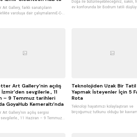
Doğa ile bütünleşebileceğiniz, sakin, 
ev konforunda bir Bodrum tatili düşlüy
 Art Gallery, farklı sanatçıların
Bodrum ile özdeşleşmiş, şirin butik ote
irlikte varoluşa dair çalışmalarınıE-C-
tercih edebilirsiniz. Konuklarını kendi m
-T sergisi kapsamında, 24 Ekim’den
gibi ağırlayan, kişiye özel hizmet vere
İzmir’de Cleantech Hub’ta
oteller, tatilinizi daha keyifli hale getir
rlerle buluşturacak.
Bodrum'un hizmet kalitesiyle öne çıka
otellerini listeledik. İyi tatiller...
tter Art Gallery’nin açılış
Teknolojiden Uzak Bir Tatil
 İzmir’den sevgilerle., 11
Yapmak İsteyenler İçin 5 Fa
n – 9 Temmuz tarihleri
Rota
da GoyaHub Kemeraltı’nda
Teknoloji hayatımızı kolaylaştıran ve
birçoğumuz tutkunu olduğu bir kavram
 Art Gallery’nin açılış sergisi
Teknolojinin bize sunduğu ürünleri he
 sevgilerle., 11 Haziran – 9 Temmuz
istisnasız olarak kullanıyoruz. Sürekli olarak
hleri arasında GoyaHub’ın ev
bilgisayarlar ve akıllı telefonlar ile iç i
nde gerçekleşiyor.
Ancak bu durum fayda kadar zarara d