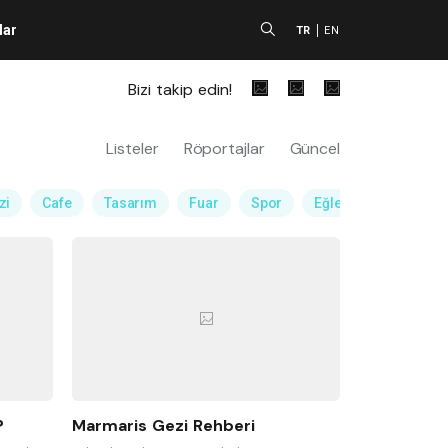
lar
A
TR
EN
Bizi takip edin!
Listeler
Röportajlar
Güncel
zi
Cafe
Tasarım
Fuar
Spor
Eğlence Mekanı
?
Marmaris Gezi Rehberi