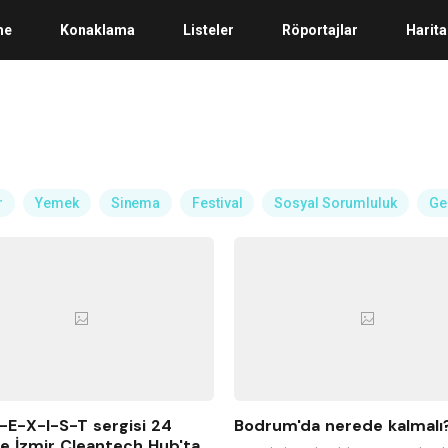
me
Konaklama
Listeler
Röportajlar
Harita
r
Yemek
Sinema
Festival
Sosyal Sorumluluk
Ge
E-X-I-S-T sergisi 24
Bodrum'da nerede kalmalı
e İzmir Cleantech Hub'ta