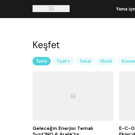
Yeme iç
Keşfet
Tümü
Tiyatro
Sanat
Müzik
Konse
Geleceğin Enerjisi Temalı
E-C-O-
Sust'INO 6 Aralık'ta
Ekim’d