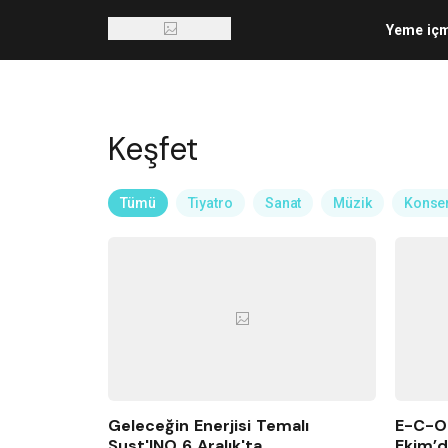
Yeme iç
Keşfet
Tümü
Tiyatro
Sanat
Müzik
Konse
Geleceğin Enerjisi Temalı
E-C-O-
Sust'INO 6 Aralık'ta
Ekim’d