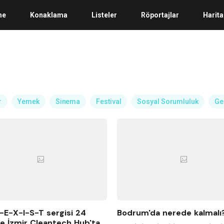
me
Konaklama
Listeler
Röportajlar
Harita
r
Yemek
Sinema
Festival
Sosyal Sorumluluk
Ge
E-X-I-S-T sergisi 24
Bodrum'da nerede kalmalı
e İzmir Cleantech Hub'ta