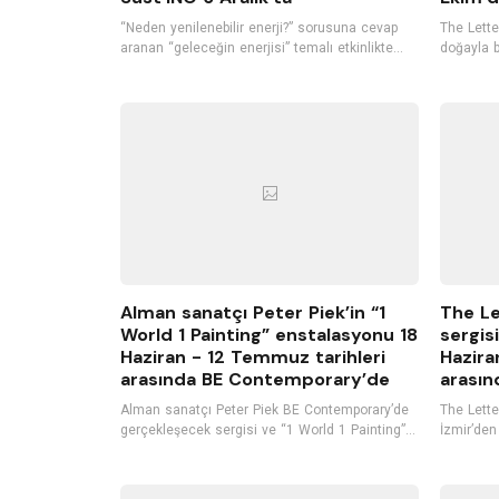
“Neden yenilenebilir enerji?” sorusuna cevap
The Letter
aranan “geleceğin enerjisi” temalı etkinlikte
doğayla b
katılımcılar yenilenebilir enerjinin yeri ve
O-E-X-I-S
önemini konuşurken, bu enerjilerin verimliliğini
itibaren 
ve diğer enerji kaynaklarından farkını tartışarak,
sanatseve
yenilenebilir enerjinin Türkiye ve Dünyadaki
kullanımı hakkında bilgi alacak.
Alman sanatçı Peter Piek’in “1
The Le
World 1 Painting” enstalasyonu 18
sergisi
Haziran - 12 Temmuz tarihleri
Hazira
arasında BE Contemporary’de
arasın
Alman sanatçı Peter Piek BE Contemporary’de
The Letter
gerçekleşecek sergisi ve “1 World 1 Painting”
İzmir’den
projesi kapsamında yerleştirilecek
2022 tari
enstalasyonu ile İzmirli sanat severlerle
sahipliği
buluşuyor, açılışta ise kendi bestelerini içeren