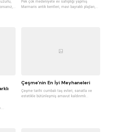
huzurlu,
Pek çok medeniyete ev sahipliği yapmış
orsanız,
Marmaris antik kentleri, mavi bayraklı plajları,
llerini
gece hayatı ile Türkiye'nin en sevilen tatil
isafirleri
bölgelerinden biri. Dünyaca ünlü koylara, mavi
n bu butik
bayraklı plajlara sahip Marmaris'te pek çok
ecek.
tropik meyve de yetişiyor. Ormanları, akarsuları,
n butik
dalışa elverişli koyları, günübirlik tekne
gezintileri ve su sporlarıyla da Marmaris, her
sene pek çok yerli ve yabancı turisti ağırlıyor.
Çeşme'nin En İyi Meyhaneleri
rklı
Çeşme tarihi cumbalı taş evleri, sanatla ve
estetikle bütünleşmiş arnavut kaldırımlı
sokakları, rüzgarı, plajları ile Ege’nin en sevilen
tatil noktalarından biri. Damla sakızı ağaçlarının
.
da yetiştiği Çeşme, meyhaneleriyle de oldukça
r gün
ünlü. İçkinizi ister denizle ve kumlarla temas
ederek yudumlayın, ister yeni nesil bir
çeyiz.
meyhanede farklı gastronomik lezzetleri
a sebep