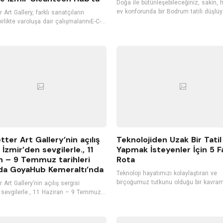
Doğa ile bütünleşebileceğiniz, sakin, 
ev konforunda bir Bodrum tatili düşlüy
 Art Gallery, farklı sanatçıların
Bodrum ile özdeşleşmiş, şirin butik ote
irlikte varoluşa dair çalışmalarınıE-C-
tercih edebilirsiniz. Konuklarını kendi m
-T sergisi kapsamında, 24 Ekim’den
gibi ağırlayan, kişiye özel hizmet vere
İzmir’de Cleantech Hub’ta
oteller, tatilinizi daha keyifli hale getir
rlerle buluşturacak.
Bodrum'un hizmet kalitesiyle öne çıka
otellerini listeledik. İyi tatiller...
tter Art Gallery’nin açılış
Teknolojiden Uzak Bir Tatil
 İzmir’den sevgilerle., 11
Yapmak İsteyenler İçin 5 Fa
n – 9 Temmuz tarihleri
Rota
da GoyaHub Kemeraltı’nda
Teknoloji hayatımızı kolaylaştıran ve
birçoğumuz tutkunu olduğu bir kavram
 Art Gallery’nin açılış sergisi
Teknolojinin bize sunduğu ürünleri he
 sevgilerle., 11 Haziran – 9 Temmuz
istisnasız olarak kullanıyoruz. Sürekli olarak
hleri arasında GoyaHub’ın ev
bilgisayarlar ve akıllı telefonlar ile iç i
nde gerçekleşiyor.
Ancak bu durum fayda kadar zarara d