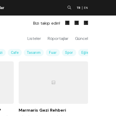
lar
A
TR
EN
Bizi takip edin!
Listeler
Röportajlar
Güncel
zi
Cafe
Tasarım
Fuar
Spor
Eğlence Mekanı
?
Marmaris Gezi Rehberi