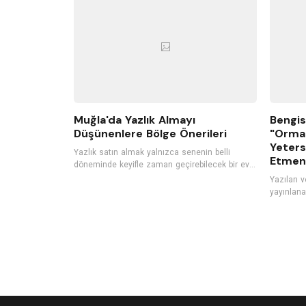
bir müzik performansı gerçekleştiriyor.
Muğla'da Yazlık Almayı
Bengis
Düşünenlere Bölge Önerileri
"Orma
Yeters
Yazlık satın almak yalnızca senenin belli
Etmeni
döneminde keyifle zaman geçirebilecek bir ev
satın almak değil aynı zamanda kârlı bir
Yazıları 
gayrimenkul yatırımı yapmaktır. Bu yüzden son
yayınlana
yıllarda satılık yazlıklara
Sesini Ar
[https://www.hepsiemlak.com/satilik/yazlik]
[https://
duyulan ilgili her geçen gün daha fazla artıyor.
sesini-ari
Özellikle çocuklu aileler ya da kalabalık gruplar
cocuklara-yardim-
için ideal bir tatil seçeneği olan yazlık tatili,
romanıyla
uzun vadede daha ekonomik bir seçenek
Orman Olm
olmasıyla da öne çıkıyor. Eğer siz de yaz
kulak ver
tatillerinizi geçirebileceğiniz, konforlu bir yazlık
arayışındaysanız Türkiye’nin popüler yaz tatili