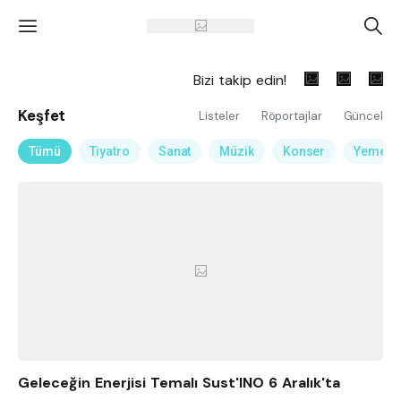
'
A
Bizi takip edin!
Keşfet
Listeler
Röportajlar
Güncel
Tümü
Tiyatro
Sanat
Müzik
Konser
Yemek
Geleceğin Enerjisi Temalı Sust'INO 6 Aralık'ta