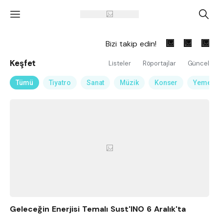
'
A
Bizi takip edin!
Keşfet
Listeler
Röportajlar
Güncel
Tümü
Tiyatro
Sanat
Müzik
Konser
Yemek
Geleceğin Enerjisi Temalı Sust'INO 6 Aralık'ta