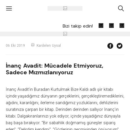
'
A
Bizi takip edin!
06 Eki 2019
Kardelen Uysal
İnanç Avadit: Mücadele Etmiyoruz,
Sadece Mızmızlanıyoruz
İnanç Avadit’in Buradan Kurtulmak Bize Kaldı adlı şiir kitabı
içinde yaşadığımız dünyanın gerçeklerini, gerçekleştiremediklerini,
ağıdını, karanlığını, ilerleme sandığımız yozluklarını, dehlizlerini
suratınıza çarpan bir kitap. Derinden derinden sallıyor İnanç’ın
kitabı. Dalgakıranlarınızı yok ediyor, içinde yaşadığınız dünyayla
baş başa bırakıyor. "Bir sabahlık doğmamış güneşler sipariş
eden", "Delirdim kendimi", "Gözlerinin geçmişinden öpüyorum"