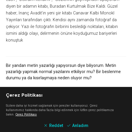
diyen bir adamın kitabı, Buradan Kurtulmak Bize Kaldı. Güzel
haber; İnanç Avadit’in yeni şiir kitabı Canavar Kalbi Monokl
Yayınları tarafından çıktı. Kendisi aynı zamanda fotoğraf da
çekiyor. Yazı ile fotoğrafın birbirini beslediği noktaları, kitabın
ismini aldığı olayı, delirmenin önüne koyduğumuz bariyerleri
konuştuk
Bir yandan metin yazarlığı yapıyorsun diye biliyorum. Metin
yazarlığı yapmak normal yazılarını etkiliyor mu? Bir beslenme
durumu ya da kısırlaşmaya neden oluyor mu?
Yazı yazarken her şeyden besleniyorsun aslında. Metin yazarlığı
Çerez Politikası
zamanından alıyor. Metin yazarlığı yaptığın için körelmiyorsun
ama metin yazarlığı yapmak zamanını alıyor.
Sizlere daha iyi hizmet sağlamak için çerezler kullanıyoruz. Çerez
kullanımımız hakkında daha fazla bilgi edinmek için lütfen çerez politikamıza
bakın.
Çerez Politikası
Beslendiğin kaynaklar neler?
Reddet
Anladım