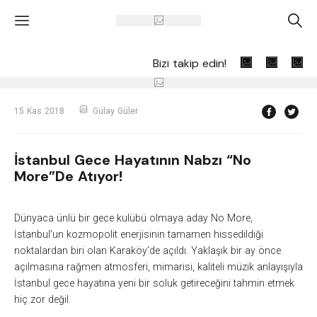
'
A
Bizi takip edin!
15 Kas 2018
Gülay Güler
İstanbul Gece Hayatının Nabzı “No
More”de Atıyor!
Dünyaca ünlü bir gece kulübü olmaya aday No
More
,
İstanbul'un kozmopolit enerjisinin tamamen hissedildiği
noktalardan biri olan
Karaköy’de açıldı.
Yaklaşık bir ay önce
açılmasına rağmen atmosferi, mimarisi, kaliteli müzik anlayışıyla
İstanbul gece hayatına yeni bir soluk getireceğini tahmin etmek
hiç zor değil.