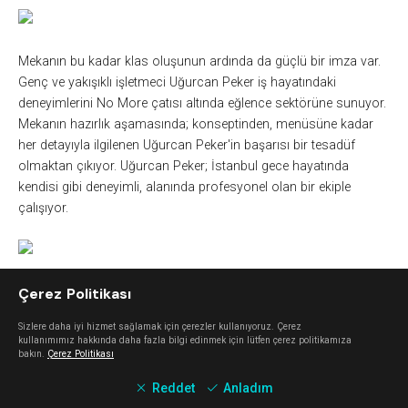
Mekanın bu kadar klas oluşunun ardında da güçlü bir imza var.
Genç ve yakışıklı işletmeci Uğurcan Peker iş hayatındaki
deneyimlerini No More çatısı altında eğlence sektörüne sunuyor.
Mekanın hazırlık aşamasında; konseptinden, menüsüne kadar
her detayıyla ilgilenen Uğurcan Peker'in başarısı bir tesadüf
olmaktan çıkıyor. Uğurcan Peker; İstanbul gece hayatında
kendisi gibi deneyimli, alanında profesyonel olan bir ekiple
çalışıyor.
Çerez Politikası
No
More
,
haftanın 7 günü, saat
22.00 ile 05.00 arasında
kapılarını açık tutacak.
Hafta içi, hafta sonu demeden her gece
Sizlere daha iyi hizmet sağlamak için çerezler kullanıyoruz. Çerez
sunduğu kaliteli müzik ile gecenizin kötü geçmesine imkan yok!
kullanımımız hakkında daha fazla bilgi edinmek için lütfen çerez politikamıza
Üstün ses sistemleri
ne
ve teknik donanıma sahip olan
No
bakın.
Çerez Politikası
More’da
pazartesiden perşembeye
Boygar
, Su Soley, Baran
Reddet
Anladım
Bayraktar, Aslı Demirer ve Bora Uzer
muhteşem canlı