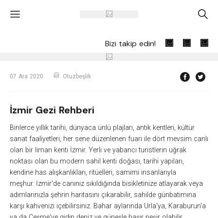
'
A
Bizi takip edin!
07 Ara 2020
Otuzbeşlik
İzmir Gezi Rehberi
Binlerce yıllık tarihi, dünyaca ünlü plajları, antik kentleri, kültür
sanat faaliyetleri, her sene düzenlenen fuarı ile dört mevsim canlı
olan bir liman kenti İzmir. Yerli ve yabancı turistlerin uğrak
noktası olan bu modern sahil kenti doğası, tarihi yapıları,
kendine has alışkanlıkları, ritüelleri, samimi insanlarıyla
meşhur. İzmir'de canınız sıkıldığında bisikletinize atlayarak veya
adımlarınızla şehrin haritasını çıkarabilir, sahilde günbatımına
karşı kahvenizi içebilirsiniz. Bahar aylarında Urla'ya, Karaburun'a
ya da Çeşme'ye gidip deniz ve güneşle haşır neşir olabilir,