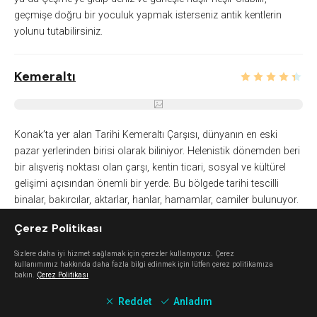
geçmişe doğru bir yoculuk yapmak isterseniz antik kentlerin
yolunu tutabilirsiniz.
Kemeraltı
Konak’ta yer alan Tarihi Kemeraltı Çarşısı, dünyanın en eski
pazar yerlerinden birisi olarak biliniyor. Helenistik dönemden beri
bir alışveriş noktası olan çarşı, kentin ticari, sosyal ve kültürel
gelişimi açısından önemli bir yerde. Bu bölgede tarihi tescilli
binalar, bakırcılar, aktarlar, hanlar, hamamlar, camiler bulunuyor.
Saat Kulesi’nden Agora’ya kadar uzanan bir konumda bulunan
Çerez Politikası
çarşı, dünyadaki en büyük üstü açık çarşılarından biri aynı
zamanda. Hanlarda bulunan dükkanlarda çini panolar, ahşap
Sizlere daha iyi hizmet sağlamak için çerezler kullanıyoruz. Çerez
ürünler, mücevher, kilim, seramik, baharat gibi hediyelik eşya ve
kullanımımız hakkında daha fazla bilgi edinmek için lütfen çerez politikamıza
bakın.
Çerez Politikası
çeşitli ihtiyaçlarınız için alışveriş yapabilir; çarşı içindeki restoran
ve kafelerde İzmir'e has lezzetleri tadabilirsiniz. Tarihi Kemeraltı
Reddet
Anladım
Çarşısı’nın içerisinde Devlet ve Opera Balesi, Milli Kütüphane,