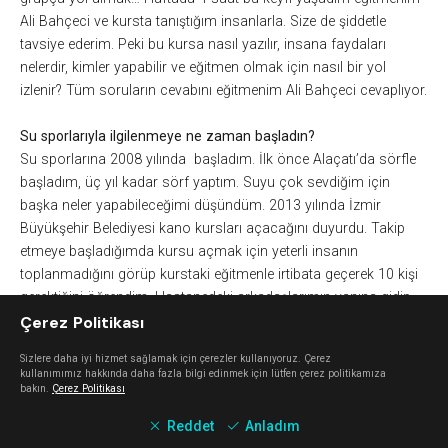
Ali Bahçeci ve kursta tanıştığım insanlarla. Size de şiddetle
tavsiye ederim. Peki bu kursa nasıl yazılır, insana faydaları
nelerdir, kimler yapabilir ve eğitmen olmak için nasıl bir yol
izlenir? Tüm soruların cevabını
eğitmenim Ali Bahçeci cevaplıyor
.
Su sporlarıyla ilgilenmeye ne zaman başladın?
Su sporlarına 2008 yılında başladım. İlk önce Alaçatı’da sörfle
başladım, üç yıl kadar sörf yaptım. Suyu çok sevdiğim için
başka neler yapabileceğimi düşündüm. 2013 yılında İzmir
Büyükşehir Belediyesi kano kursları açacağını duyurdu. Takip
etmeye başladığımda kursu açmak için yeterli insanın
toplanmadığını görüp kurstaki eğitmenle irtibata geçerek 10 kişi
gerektiğini öğrendim. Hastanedeki arkadaşlarımın yanına gidip
Çerez Politikası
onlara bu akşam benimle geleceklerini söyledim. 10-12 kişiyi
ayarladım. Hep birlikte gittik deniz kıyısına. İki kişi yüzme
Sizlere daha iyi hizmet sağlamak için çerezler kullanıyoruz. Çerez
bilmediğini söyleyip ayrıldı yanımızdan ama 10 kişi gidip kursu
kullanımımız hakkında daha fazla bilgi edinmek için lütfen çerez politikamıza
açtırmış olduk. Bu işe sporcu olarak başladım, ardından takım
bakın.
Çerez Politikası
kurduk ve İzmir’i temsil etmeye başladık.
Reddet
Anladım