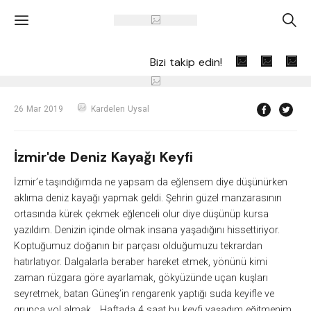
'
A
Bizi takip edin!
26 Mar 2019
Kardelen Uysal
İzmir'de Deniz Kayağı Keyfi
İzmir’e taşındığımda ne yapsam da eğlensem diye düşünürken
aklıma deniz kayağı yapmak geldi. Şehrin güzel manzarasının
ortasında kürek çekmek eğlenceli olur diye düşünüp kursa
yazıldım. Denizin içinde olmak insana yaşadığını hissettiriyor.
Koptuğumuz doğanın bir parçası olduğumuzu tekrardan
hatırlatıyor. Dalgalarla beraber hareket etmek, yönünü kimi
zaman rüzgara göre ayarlamak, gökyüzünde uçan kuşları
seyretmek, batan Güneş’in rengarenk yaptığı suda keyifle ve
grupça yol almak… Haftada 4 saat bu keyfi yaşadım eğitmenim